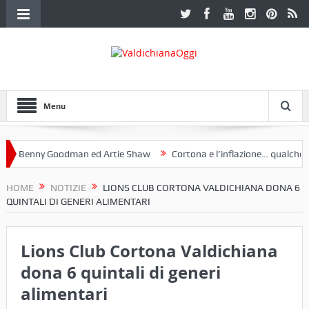
Menu
Benny Goodman ed Artie Shaw
Cortona e l’inflazione… qualche decen
club Etruria. Una mostra a Palazzo Ferretti a Cortona e un libro
HOME
NOTIZIE
LIONS CLUB CORTONA VALDICHIANA DONA 6
QUINTALI DI GENERI ALIMENTARI
Lions Club Cortona Valdichiana
dona 6 quintali di generi
alimentari