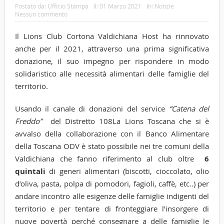
Postato da:
Ufficio Stampa
il:
01 Marzo 2021
In:
Notizie
Nessun commento
Il Lions Club Cortona Valdichiana Host ha rinnovato
anche per il 2021, attraverso una prima significativa
donazione, il suo impegno per rispondere in modo
solidaristico alle necessità alimentari delle famiglie del
territorio.
Usando il canale di donazioni del service
“Catena del
Freddo”
del Distretto 108La Lions Toscana che si è
avvalso della collaborazione con il Banco Alimentare
della Toscana ODV è stato possibile nei tre comuni della
Valdichiana che fanno riferimento al club oltre
6
quintali
di generi alimentari (biscotti, cioccolato, olio
d’oliva, pasta, polpa di pomodori, fagioli, caffè, etc..) per
andare incontro alle esigenze delle famiglie indigenti del
territorio e per tentare di fronteggiare l’insorgere di
nuove povertà perché consegnare a delle famiglie le