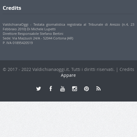
Credits
ValdichianaOggi - Testata giornalistica registrata al Tribunale di Arezzo (n.4, 23
Febbraio 2010) Di Michele Lupetti
Direttore Responsabile Stefano Bertini
Sede: Via Mazzuoli 24/A - 52044 Cortona (AR)
P. IVA 01895420519
© 2017 - 2022 Valdichianaoggi.it. Tutti i diritti riservati. | Credits
Appare