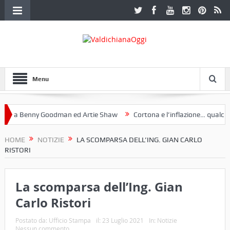
Menu
a Benny Goodman ed Artie Shaw
Cortona e l’inflazione… qualche de
otoclub Etruria. Una mostra a Palazzo Ferretti a Cortona e un libro
HOME
NOTIZIE
LA SCOMPARSA DELL’ING. GIAN CARLO
RISTORI
La scomparsa dell’Ing. Gian
Carlo Ristori
Postato da:
Ufficio Stampa
il:
23 Luglio 2021
In:
Notizie
Nessun commento