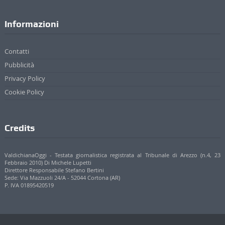
Pubblicità
Privacy Policy
Cookie Policy
Credits
ValdichianaOggi - Testata giornalistica registrata al Tribunale di Arezzo (n.4, 23
Febbraio 2010) Di Michele Lupetti
Direttore Responsabile Stefano Bertini
Sede: Via Mazzuoli 24/A - 52044 Cortona (AR)
P. IVA 01895420519
© 2017 - 2022 Valdichianaoggi.it. Tutti i diritti riservati. | Credits
Appare