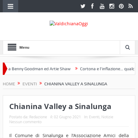
Menu
 a Benny Goodman ed Artie Shaw
Cortona e l’inflazione… qualche d
otoclub Etruria. Una mostra a Palazzo Ferretti a Cortona e un libro
HOME
EVENTI
CHIANINA VALLEY A SINALUNGA
Chianina Valley a Sinalunga
Postato da:
Redazione
il:
02 Giugno 2021
In:
Eventi
,
Notizie
Nessun commento
Il Comune di Sinalunga e l’Associazione Amici della