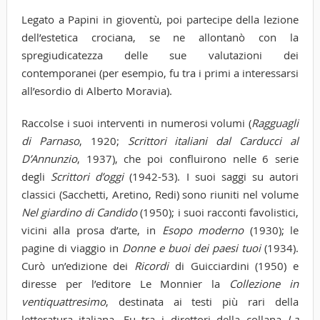
Legato a Papini in gioventù, poi partecipe della lezione
dell’estetica crociana, se ne allontanò con la
spregiudicatezza delle sue valutazioni dei
contemporanei (per esempio, fu tra i primi a interessarsi
all’esordio di Alberto Moravia).
Raccolse i suoi interventi in numerosi volumi (
Ragguagli
di Parnaso
, 1920;
Scrittori italiani
dal Carducci al
D’Annunzio
, 1937), che poi confluirono nelle 6 serie
degli
Scrittori d’oggi
(1942-53). I suoi saggi su autori
classici (Sacchetti, Aretino, Redi) sono riuniti nel volume
Nel giardino di Candido
(1950); i suoi racconti favolistici,
vicini alla prosa d’arte, in
Esopo
moderno
(1930); le
pagine di viaggio in
Donne e buoi dei paesi tuoi
(1934).
Curò un’edizione dei
Ricordi
di Guicciardini (1950) e
diresse per l’editore Le Monnier la
Collezione in
ventiquattresimo
, destinata ai testi più rari della
letteratura italiana. Fu tra i direttori della collana
La