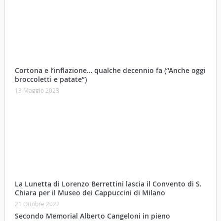
Cortona e l’inflazione… qualche decennio fa (“Anche oggi
broccoletti e patate”)
13 Maggio 2023
La Lunetta di Lorenzo Berrettini lascia il Convento di S.
Chiara per il Museo dei Cappuccini di Milano
21 Ottobre 2022
Secondo Memorial Alberto Cangeloni in pieno
svolgimento
03 Settembre 2022