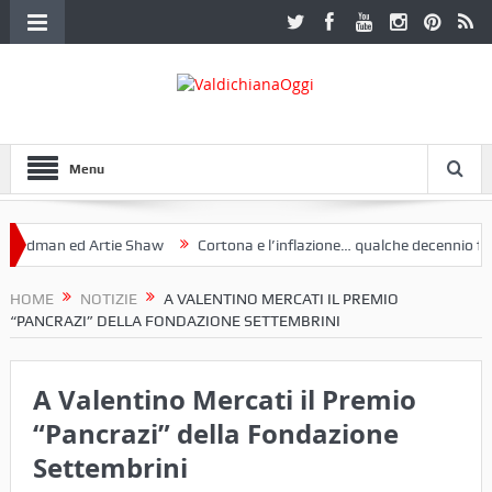
Menu
man ed Artie Shaw
Cortona e l’inflazione… qualche decennio fa (“Anc
. Una mostra a Palazzo Ferretti a Cortona e un libro
HOME
NOTIZIE
A VALENTINO MERCATI IL PREMIO
“PANCRAZI” DELLA FONDAZIONE SETTEMBRINI
A Valentino Mercati il Premio
“Pancrazi” della Fondazione
Settembrini