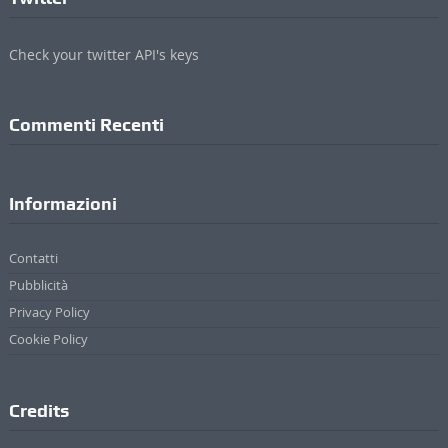
Informazioni
Contatti
Pubblicità
Privacy Policy
Cookie Policy
Credits
ValdichianaOggi - Testata giornalistica registrata al Tribunale di Arezzo (n.4, 23
Febbraio 2010) Di Michele Lupetti
Direttore Responsabile Stefano Bertini
Sede: Via Mazzuoli 24/A - 52044 Cortona (AR)
P. IVA 01895420519