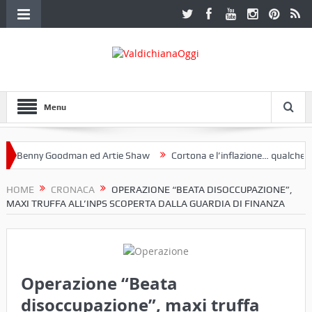
Menu
Benny Goodman ed Artie Shaw
Cortona e l’inflazione… qualche decen
club Etruria. Una mostra a Palazzo Ferretti a Cortona e un libro
HOME
CRONACA
OPERAZIONE “BEATA DISOCCUPAZIONE”,
MAXI TRUFFA ALL’INPS SCOPERTA DALLA GUARDIA DI FINANZA
Operazione “Beata
disoccupazione”, maxi truffa