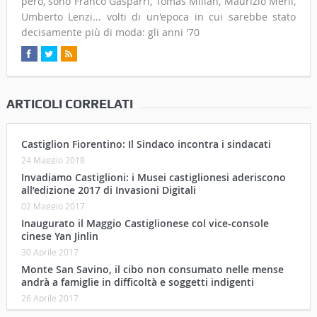
però, sono Franco Gasparri, Tomas Milian, Maurizio Merli,
Umberto Lenzi... volti di un'epoca in cui sarebbe stato
decisamente più di moda: gli anni '70
ARTICOLI CORRELATI
Castiglion Fiorentino: Il Sindaco incontra i sindacati
24 Maggio 2018
Invadiamo Castiglioni: i Musei castiglionesi aderiscono
all’edizione 2017 di Invasioni Digitali
02 Maggio 2017
Inaugurato il Maggio Castiglionese col vice-console
cinese Yan Jinlin
30 Aprile 2017
Monte San Savino, il cibo non consumato nelle mense
andrà a famiglie in difficoltà e soggetti indigenti
26 Aprile 2017