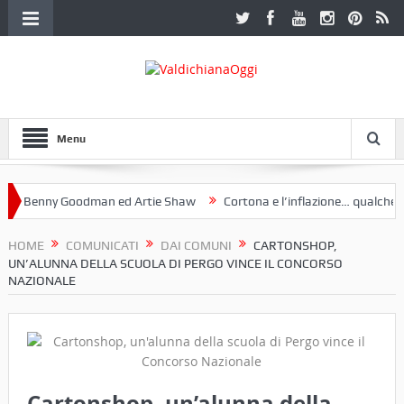
Menu
Benny Goodman ed Artie Shaw
Cortona e l’inflazione… qualche dece
oclub Etruria. Una mostra a Palazzo Ferretti a Cortona e un libro
HOME
COMUNICATI
DAI COMUNI
CARTONSHOP,
UN’ALUNNA DELLA SCUOLA DI PERGO VINCE IL CONCORSO
NAZIONALE
Cartonshop, un’alunna della