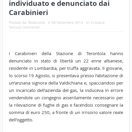
individuato e denunciato dai
Carabinieri
Postato da:
Redazione
il:
08 Novembre 2014
In:
Cronaca
Nessun commento
I Carabinieri della Stazione di Terontola hanno
denunciato in stato di libertà un 22 enne albanese,
residente in Lombardia, per truffa aggravata. Il giovane,
lo scorso 19 Agosto, si presentava presso l’abitazione di
un’anziana signora della Valdichiana e, spacciandosi per
un incaricato dell’azienda del gas, la induceva in errore
vendendole un congegno asseritamente necessario per
la rilevazione di fughe di gas e facendosi consegnare la
somma di euro 250, a fronte di un irrisorio valore reale
dell’oggetto.