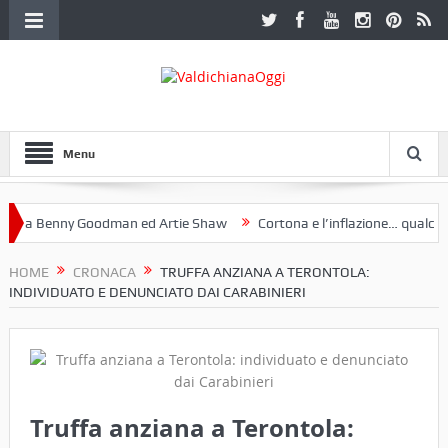
Menu
a Benny Goodman ed Artie Shaw
Cortona e l’inflazione… qualche de
otoclub Etruria. Una mostra a Palazzo Ferretti a Cortona e un libro
HOME
CRONACA
TRUFFA ANZIANA A TERONTOLA:
INDIVIDUATO E DENUNCIATO DAI CARABINIERI
Truffa anziana a Terontola: