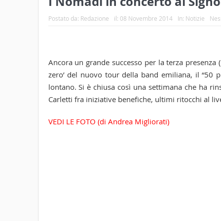
I Nomadi in concerto al Signore
Postato da:
Redazione
il:
08 Novembre 2014
In:
Notizie
Nes
Ancora un grande successo per la terza presenza (
zero’ del nuovo tour della band emiliana, il “50 
lontano. Si è chiusa così una settimana che ha rins
Carletti fra iniziative benefiche, ultimi ritocchi al l
VEDI LE FOTO (di Andrea Migliorati)