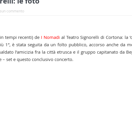
lli: le foto
sun commento
in tempi recenti) de
I Nomadi
al Teatro Signorelli di Cortona: la ‘
più 1”, è stata seguita da un folto pubblico, accorso anche da m
aldato l’amicizia fra la città etrusca e il gruppo capitanato da B
ive – set e questo conclusivo concerto.