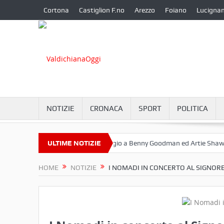
Cortona
Castiglion F.no
Arezzo
Foiano
Lucigna
NOTIZIE
CRONACA
SPORT
POLITICA
ttembre a Camucia?
ULTIME NOTIZIE
Omaggio a Benny Goodman ed Artie Shaw
C
HOME
NOTIZIE
I NOMADI IN CONCERTO AL SIGNORE