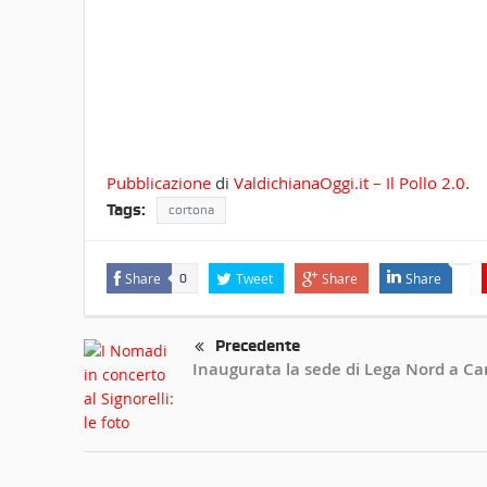
Pubblicazione
di
ValdichianaOggi.it – Il Pollo 2.0
.
Tags:
cortona
Share
Tweet
Share
Share
0
Precedente
Inaugurata la sede di Lega Nord a C