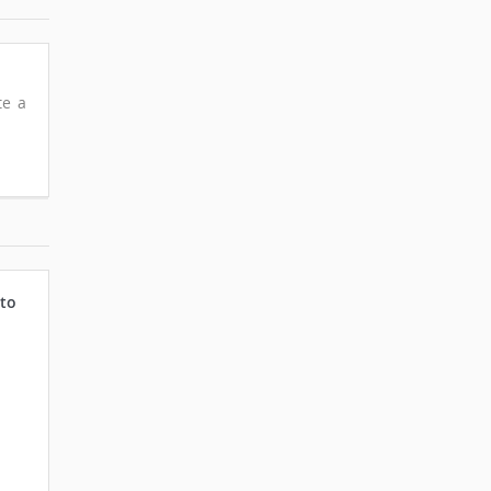
te a
to