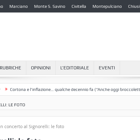
no
Marciano
Monte S. Savino
Civitella
Montepulciano
Chiusi
RUBRICHE
OPINIONI
L’EDITORIALE
EVENTI
ortona e l’inflazione… qualche decennio fa (“Anche oggi broccoletti e pat
LLI: LE FOTO