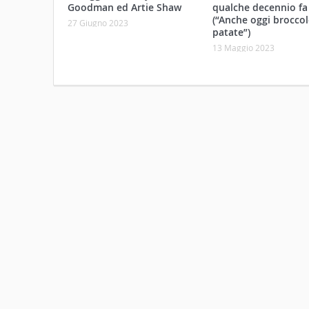
Goodman ed Artie Shaw
qualche decennio fa
(“Anche oggi broccol
27 Giugno 2023
patate”)
13 Maggio 2023