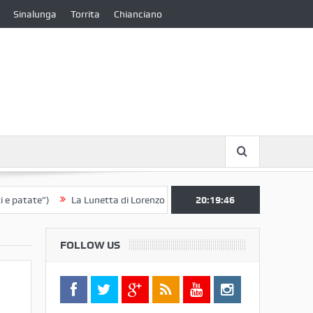
Sinalunga
Torrita
Chianciano
ate”)
La Lunetta di Lorenzo Berrettini lascia il Convento di S. Chiara 
20:19:46
FOLLOW US