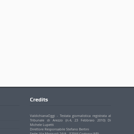
Credits
ValdichianaOggi - Testata giornalistica registrata al
Tribunale di Arezzo (n.4, 23 Febbraio 2010) Di
Michele Lupetti
Direttore Responsabile Stefano Bertini
Sede: Via Mazzuoli 24/A - 52044 Cortona (AR)