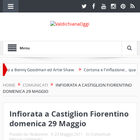
Menu
io a Benny Goodman ed Artie Shaw
Cortona e l’inflazione… qualche
 Fotoclub Etruria. Una mostra a Palazzo Ferretti a Cortona e un libro
HOME
COMUNICATI
INFIORATA A CASTIGLION FIORENTINO
DOMENICA 29 MAGGIO
Infiorata a Castiglion Fiorentino
domenica 29 Maggio
Postato da:
Redazione
il:
23 Maggio 2011
In:
Comunicati
Nessun commento