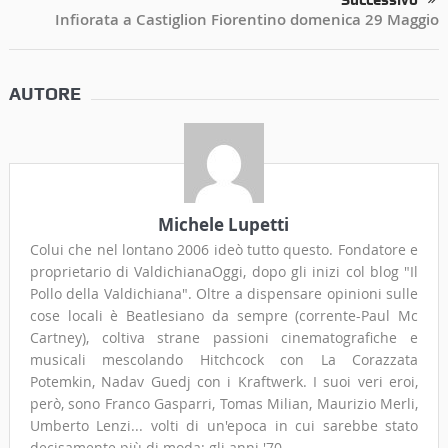
Successivo
Infiorata a Castiglion Fiorentino domenica 29 Maggio
AUTORE
Michele Lupetti
Colui che nel lontano 2006 ideò tutto questo. Fondatore e
proprietario di ValdichianaOggi, dopo gli inizi col blog "Il
Pollo della Valdichiana". Oltre a dispensare opinioni sulle
cose locali è Beatlesiano da sempre (corrente-Paul Mc
Cartney), coltiva strane passioni cinematografiche e
musicali mescolando Hitchcock con La Corazzata
Potemkin, Nadav Guedj con i Kraftwerk. I suoi veri eroi,
però, sono Franco Gasparri, Tomas Milian, Maurizio Merli,
Umberto Lenzi... volti di un'epoca in cui sarebbe stato
decisamente più di moda: gli anni '70