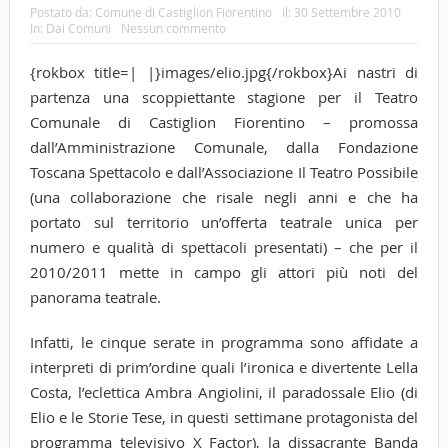
Postato da:
Comune di Castiglion Fiorentino
il:
30 Settembre 2010
In:
Dai Comuni
Nessun commento
{rokbox title=| |}images/elio.jpg{/rokbox}Ai nastri di
partenza una scoppiettante stagione per il Teatro
Comunale di Castiglion Fiorentino – promossa
dall’Amministrazione Comunale, dalla Fondazione
Toscana Spettacolo e dall’Associazione Il Teatro Possibile
(una collaborazione che risale negli anni e che ha
portato sul territorio un’offerta teatrale unica per
numero e qualità di spettacoli presentati) – che per il
2010/2011 mette in campo gli attori più noti del
panorama teatrale.
Infatti, le cinque serate in programma sono affidate a
interpreti di prim’ordine quali l’ironica e divertente Lella
Costa, l’eclettica Ambra Angiolini, il paradossale Elio (di
Elio e le Storie Tese, in questi settimane protagonista del
programma televisivo X Factor), la dissacrante Banda