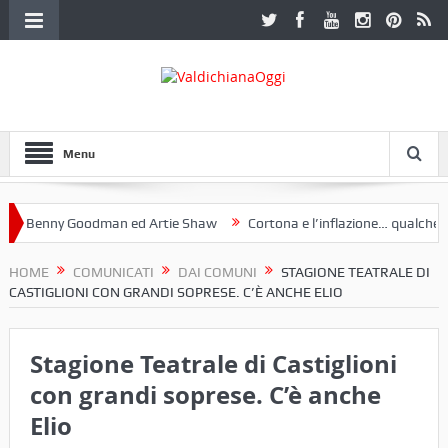
Menu
Benny Goodman ed Artie Shaw
Cortona e l’inflazione… qualche decen
club Etruria. Una mostra a Palazzo Ferretti a Cortona e un libro
HOME
COMUNICATI
DAI COMUNI
STAGIONE TEATRALE DI
CASTIGLIONI CON GRANDI SOPRESE. C’È ANCHE ELIO
Stagione Teatrale di Castiglioni
con grandi soprese. C’è anche
Elio