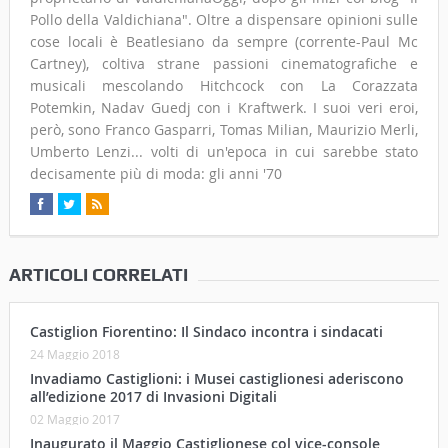
Pollo della Valdichiana". Oltre a dispensare opinioni sulle
cose locali è Beatlesiano da sempre (corrente-Paul Mc
Cartney), coltiva strane passioni cinematografiche e
musicali mescolando Hitchcock con La Corazzata
Potemkin, Nadav Guedj con i Kraftwerk. I suoi veri eroi,
però, sono Franco Gasparri, Tomas Milian, Maurizio Merli,
Umberto Lenzi... volti di un'epoca in cui sarebbe stato
decisamente più di moda: gli anni '70
ARTICOLI CORRELATI
Castiglion Fiorentino: Il Sindaco incontra i sindacati
24 Maggio 2018
Invadiamo Castiglioni: i Musei castiglionesi aderiscono
all’edizione 2017 di Invasioni Digitali
02 Maggio 2017
Inaugurato il Maggio Castiglionese col vice-console