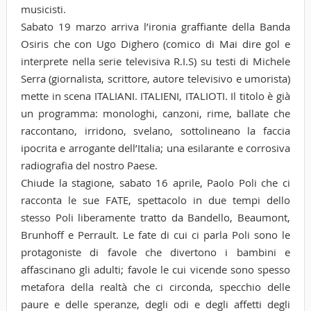
musicisti.
Sabato 19 marzo arriva l’ironia graffiante della Banda
Osiris che con Ugo Dighero (comico di Mai dire gol e
interprete nella serie televisiva R.I.S) su testi di Michele
Serra (giornalista, scrittore, autore televisivo e umorista)
mette in scena ITALIANI. ITALIENI, ITALIOTI. Il titolo è già
un programma: monologhi, canzoni, rime, ballate che
raccontano, irridono, svelano, sottolineano la faccia
ipocrita e arrogante dell’Italia; una esilarante e corrosiva
radiografia del nostro Paese.
Chiude la stagione, sabato 16 aprile, Paolo Poli che ci
racconta le sue FATE, spettacolo in due tempi dello
stesso Poli liberamente tratto da Bandello, Beaumont,
Brunhoff e Perrault. Le fate di cui ci parla Poli sono le
protagoniste di favole che divertono i bambini e
affascinano gli adulti; favole le cui vicende sono spesso
metafora della realtà che ci circonda, specchio delle
paure e delle speranze, degli odi e degli affetti degli