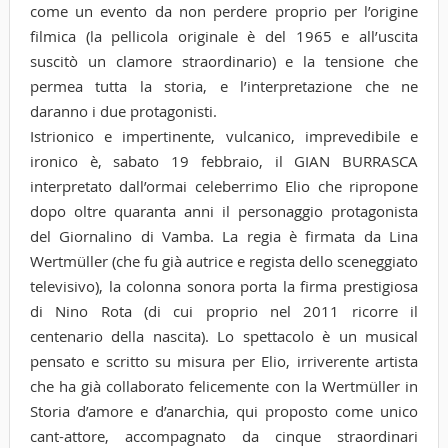
come un evento da non perdere proprio per l’origine
filmica (la pellicola originale è del 1965 e all’uscita
suscitò un clamore straordinario) e la tensione che
permea tutta la storia, e l’interpretazione che ne
daranno i due protagonisti.
Istrionico e impertinente, vulcanico, imprevedibile e
ironico è, sabato 19 febbraio, il GIAN BURRASCA
interpretato dall’ormai celeberrimo Elio che ripropone
dopo oltre quaranta anni il personaggio protagonista
del Giornalino di Vamba. La regia è firmata da Lina
Wertmüller (che fu già autrice e regista dello sceneggiato
televisivo), la colonna sonora porta la firma prestigiosa
di Nino Rota (di cui proprio nel 2011 ricorre il
centenario della nascita). Lo spettacolo è un musical
pensato e scritto su misura per Elio, irriverente artista
che ha già collaborato felicemente con la Wertmüller in
Storia d’amore e d’anarchia, qui proposto come unico
cant-attore, accompagnato da cinque straordinari