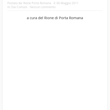
Postato da:
Rione Porta Romana
il:
06 Maggio 2011
In:
Dai Comuni
Nessun commento
a cura del Rione di Porta Romana