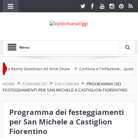
Menu
 a Benny Goodman ed Artie Shaw
Cortona e l’inflazione… qualche de
otoclub Etruria. Una mostra a Palazzo Ferretti a Cortona e un libro
HOME
COMUNICATI
DAI COMUNI
PROGRAMMA DEI
FESTEGGIAMENTI PER SAN MICHELE A CASTIGLION FIORENTINO
Programma dei festeggiamenti
per San Michele a Castiglion
Fiorentino