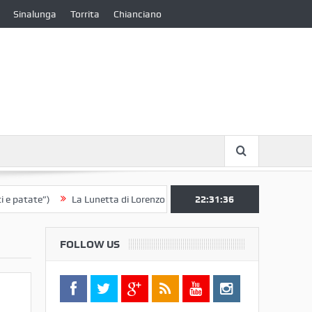
Sinalunga
Torrita
Chianciano
ate”)
La Lunetta di Lorenzo Berrettini lascia il Convento di S. Chiara 
22:31:37
FOLLOW US