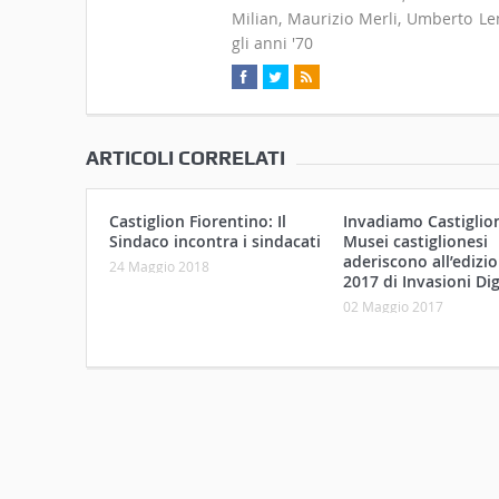
Milian, Maurizio Merli, Umberto Len
gli anni '70
ARTICOLI CORRELATI
Castiglion Fiorentino: Il
Invadiamo Castiglioni
Sindaco incontra i sindacati
Musei castiglionesi
aderiscono all’edizi
24 Maggio 2018
2017 di Invasioni Dig
02 Maggio 2017