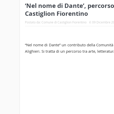
‘Nel nome di Dante’, percorso 
Castiglion Fiorentino
Postato da:
Comune di Castiglion Fiorentino
il:
09 Dicembre 2
“Nel nome di Dante” un contributo della Comunità c
Alighieri. Si tratta di un percorso tra arte, letteratu