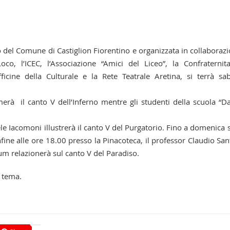
o del Comune di Castiglion Fiorentino e organizzata in collaboraz
co, l’ICEC, l’Associazione “Amici del Liceo”, la Confraternit
ficine della Culturale e la Rete Teatrale Aretina, si terrà sa
rà il canto V dell’Inferno mentre gli studenti della scuola “D
le Iacomoni illustrerà il canto V del Purgatorio. Fino a domenica 
 infine alle ore 18.00 presso la Pinacoteca, il professor Claudio San
 relazionerà sul canto V del Paradiso.
a tema.