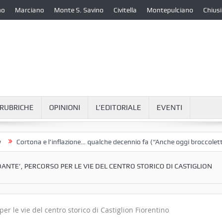
no
Marciano
Monte S. Savino
Civitella
Montepulciano
Chiusi
RUBRICHE
OPINIONI
L’EDITORIALE
EVENTI
rtona e l’inflazione… qualche decennio fa (“Anche oggi broccoletti e pat
DANTE’, PERCORSO PER LE VIE DEL CENTRO STORICO DI CASTIGLION