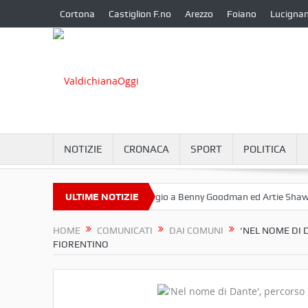
Cortona
Castiglion F.no
Arezzo
Foiano
Lucigna
NOTIZIE
CRONACA
SPORT
POLITICA
ttembre a Camucia?
ULTIME NOTIZIE
Omaggio a Benny Goodman ed Artie Shaw
Co
HOME
COMUNICATI
DAI COMUNI
‘NEL NOME DI 
FIORENTINO