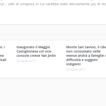
zi... volti di un'epoca in cui sarebbe stato decisamente più di m
: i
Inaugurato il Maggio
Monte San Savino, il cib
Castiglionese col vice-
non consumato nelle
one
console cinese Yan Jinlin
mense andrà a famiglie 
itali
difficoltà e soggetti
30 Aprile 2017
indigenti
26 Aprile 2017