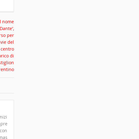
nizi
mpre
 con
omas