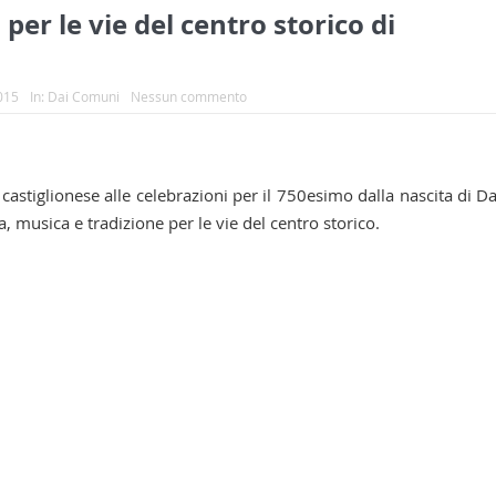
per le vie del centro storico di
015
In:
Dai Comuni
Nessun commento
astiglionese alle celebrazioni per il 750esimo dalla nascita di D
ra, musica e tradizione per le vie del centro storico.