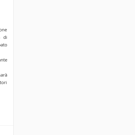
ione
a di
bato
ante
sarà
tori