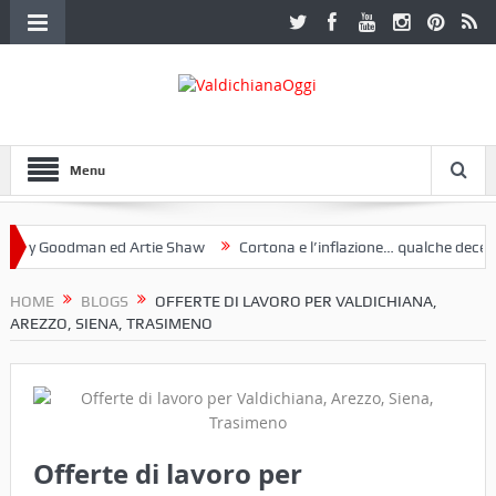
Menu
Goodman ed Artie Shaw
Cortona e l’inflazione… qualche decennio fa
ruria. Una mostra a Palazzo Ferretti a Cortona e un libro
HOME
BLOGS
OFFERTE DI LAVORO PER VALDICHIANA,
AREZZO, SIENA, TRASIMENO
Offerte di lavoro per