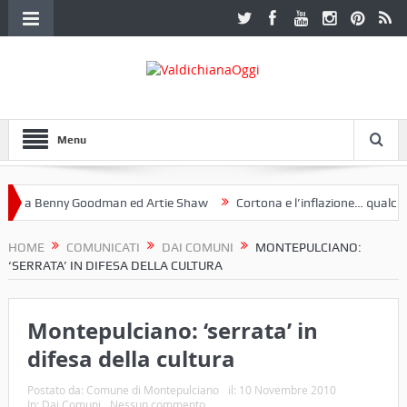
Menu
a Benny Goodman ed Artie Shaw
Cortona e l’inflazione… qualche de
otoclub Etruria. Una mostra a Palazzo Ferretti a Cortona e un libro
HOME
COMUNICATI
DAI COMUNI
MONTEPULCIANO:
‘SERRATA’ IN DIFESA DELLA CULTURA
Montepulciano: ‘serrata’ in
difesa della cultura
Postato da:
Comune di Montepulciano
il:
10 Novembre 2010
In:
Dai Comuni
Nessun commento