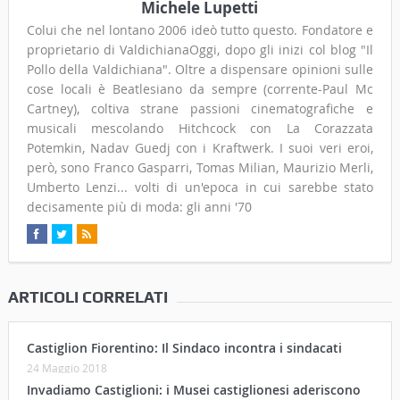
Michele Lupetti
Colui che nel lontano 2006 ideò tutto questo. Fondatore e
proprietario di ValdichianaOggi, dopo gli inizi col blog "Il
Pollo della Valdichiana". Oltre a dispensare opinioni sulle
cose locali è Beatlesiano da sempre (corrente-Paul Mc
Cartney), coltiva strane passioni cinematografiche e
musicali mescolando Hitchcock con La Corazzata
Potemkin, Nadav Guedj con i Kraftwerk. I suoi veri eroi,
però, sono Franco Gasparri, Tomas Milian, Maurizio Merli,
Umberto Lenzi... volti di un'epoca in cui sarebbe stato
decisamente più di moda: gli anni '70
ARTICOLI CORRELATI
Castiglion Fiorentino: Il Sindaco incontra i sindacati
24 Maggio 2018
Invadiamo Castiglioni: i Musei castiglionesi aderiscono