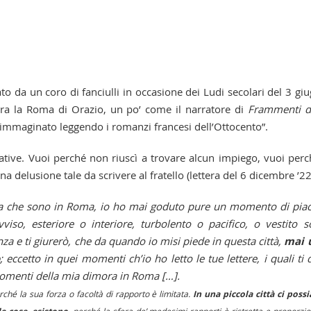
to da un coro di fanciulli in occasione dei Ludi secolari del 3 gi
ra la Roma di Orazio, un po’ come il narratore di
Frammenti d
va immaginato leggendo i romanzi francesi dell’Ottocento”.
tative. Vuoi perché non riuscì a trovare alcun impiego, vuoi perc
a delusione tale da scrivere al fratello (lettera del 6 dicembre ’22
a che sono in Roma, io ho mai goduto pure un momento di pia
iso, esteriore o interiore, turbolento o pacifico, o vestito s
a e ti giurerò, che da quando io misi piede in questa città,
mai 
; eccetto in quei momenti ch’io ho letto le tue lettere, i quali ti 
momenti della mia dimora in Roma […].
hé la sua forza o facoltà di rapporto è limitata.
In una piccola città ci poss