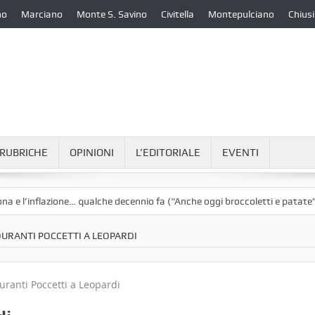
no
Marciano
Monte S. Savino
Civitella
Montepulciano
Chiusi
RUBRICHE
OPINIONI
L’EDITORIALE
EVENTI
lazione… qualche decennio fa (“Anche oggi broccoletti e patate”)
La 
URANTI POCCETTI A LEOPARDI