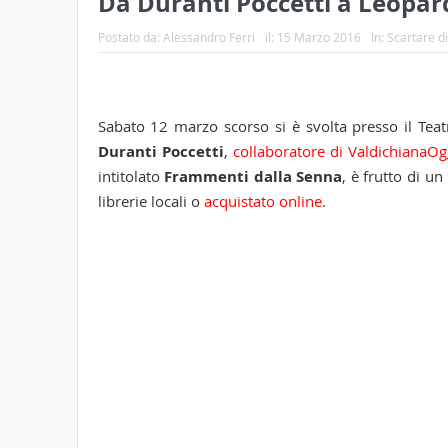
Da Duranti Poccetti a Leopar
Postato da:
Alessandro Ferri
il:
15 Marzo 2016
In:
Scartare di
Sabato 12 marzo scorso si è svolta presso il Teatr
Duranti Poccetti
,
collaboratore di ValdichianaO
intitolato
Frammenti dalla Senna
, è frutto di u
librerie locali o
acquistato online
.