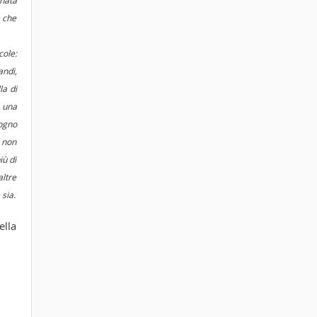
onata
 che
cole:
andi,
la di
e una
sogno
e non
iù di
altre
sia.
ella