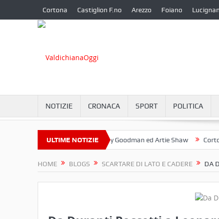
Cortona
Castiglion F.no
Arezzo
Foiano
Lucigna
NOTIZIE
CRONACA
SPORT
POLITICA
ucia?
Omaggio a Benny Goodman ed Artie Shaw
ULTIME NOTIZIE
Cortona e l’inf
HOME
BLOGS
SCARTARE DI LATO E CADERE
DA D