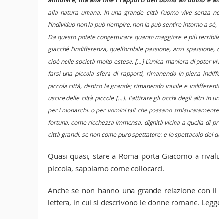
annoiare, ma alla fine i rapporti dell’uomo all’uomo e al
alla natura umana. In una grande città l’uomo vive senza ne
l’individuo non la può riempire, non la può sentire intorno a sé, 
Da questo potete congetturare quanto maggiore e più terribile si
giacché l’indifferenza, quell’orribile passione, anzi spassione
cioè nelle società molto estese. […]
L’unica maniera di poter viv
farsi una piccola sfera di rapporti, rimanendo in piena indiff
piccola città, dentro la grande; rimanendo inutile e indifferent
uscire delle città piccole […]. L’attirare gli occhi degli altri 
per i monarchi, o per uomini tali che possano smisuratamente
fortuna, come ricchezza immensa, dignità vicina a quella di prin
città grandi, se non come puro spettatore: e lo spettacolo del q
Quasi quasi, stare a Roma porta Giacomo a rivalut
piccola, sappiamo come collocarci.
Anche se non hanno una grande relazione con il li
lettera, in cui si descrivono le donne romane. Legg