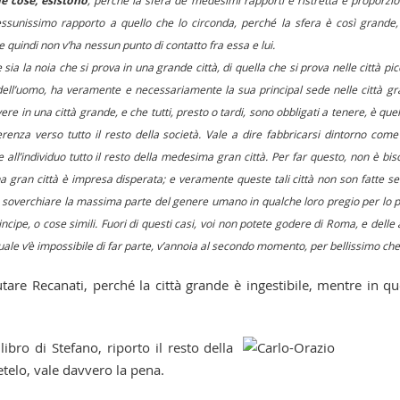
le cose, esistono
, perché la sfera de’ medesimi rapporti è ristretta e proporzi
ssunissimo rapporto a quello che lo circonda, perché la sfera è così grande,
e quindi non v’ha nessun punto di contatto fra essa e lui.
a la noia che si prova in una grande città, di quella che si prova nelle città pic
, dell’uomo, ha veramente e necessariamente la sua principal sede nelle città gr
ere in una città grande, e che tutti, presto o tardi, sono obbligati a tenere, è quel
erenza verso tutto il resto della società. Vale a dire fabbricarsi dintorno com
e all’individuo tutto il resto della medesima gran città. Per far questo, non è bi
in una gran città è impresa disperata; e veramente queste tali città non son fatte s
 soverchiare la massima parte del genere umano in qualche loro pregio per lo p
cipe, o cose simili. Fuori di questi casi, voi non potete godere di Roma, e delle 
uale v’è impossibile di far parte, v’annoia al secondo momento, per bellissimo che 
are Recanati, perché la città grande è ingestibile, mentre in qu
bro di Stefano, riporto il resto della
etelo, vale davvero la pena.