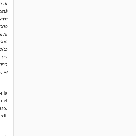
i di
ittà
vate
Sono
deva
onne
olto
o un
anno
, le
ella
 del
aso,
rdi.