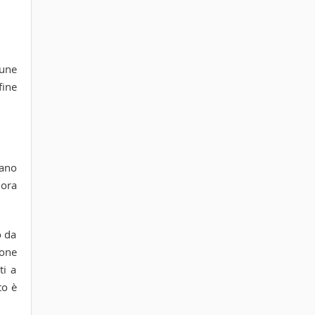
cune
fine
fano
 ora
o da
ione
ti a
to è