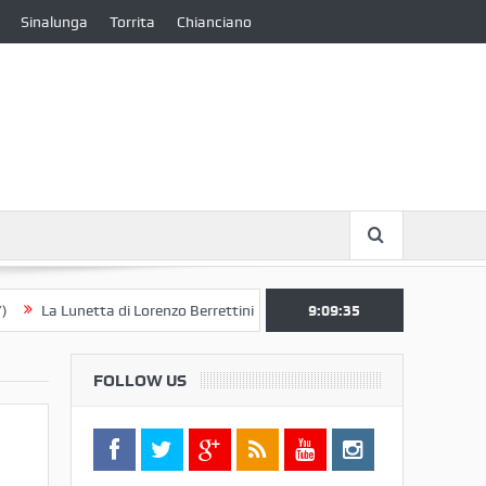
Sinalunga
Torrita
Chianciano
Lunetta di Lorenzo Berrettini lascia il Convento di S. Chiara per il Museo d
9:09:36
FOLLOW US