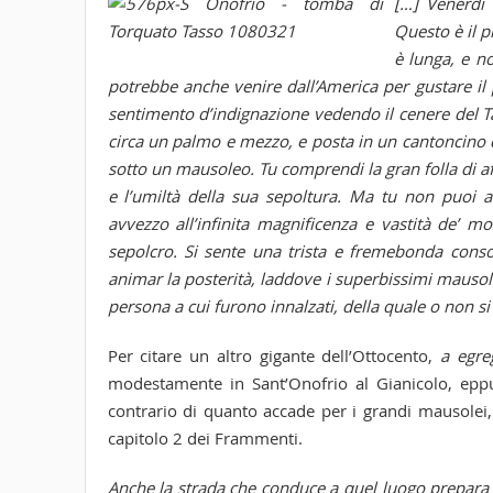
[…] Venerdì 
Questo è il p
è lunga, e n
potrebbe anche venire dall’America per gustare il
sentimento d’indignazione vedendo il cenere del Ta
circa un palmo e mezzo, e posta in un cantoncino 
sotto un mausoleo. Tu comprendi la gran folla di aff
e l’umiltà della sua sepoltura.
Ma tu non puoi av
avvezzo all’infinita magnificenza e vastità de’ 
sepolcro. Si sente una trista e fremebonda conso
animar la posterità, laddove i superbissimi mausol
persona a cui furono innalzati, della quale o non 
Per citare un altro gigante dell’Ottocento,
a egre
modestamente in Sant’Onofrio al Gianicolo, epp
contrario di quanto accade per i grandi mausolei,
capitolo 2 dei Frammenti.
Anche la strada che conduce a quel luogo prepara lo