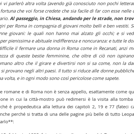
ui vi parlerò altra volta (avendo già conosciuto non pochi letterat
ortuna che voi forse credete che sia facile di far con esse nelle c
ario.
Al passeggio, in Chiesa, andando per le strade, non tro
giri per Roma in compagnia di giovani molto belli e ben vestiti. 
nne giovani: le quali non hanno mai alzato gli occhi; e si ve
er pienissima e abituale indifferenza e noncuranza: e tutte le d
 difficile il fermare una donna in Roma come in Recanati, anzi m
atezza di queste bestie femminine, che oltre di ciò non ispiran
mano altro che il girare e divertirsi non si sa come, non la d
si provano negli altri paesi. Il tutto si riduce alle donne pubbliche
na volta, e in ogni modo sono così pericolose come sapete.
lle romane e di Roma non è senza appello, esattamente come qu
sione in cui la città-mostro può redimersi è la visita alla tomba
rché è propedeutica alla lettura dei capitoli 2, 19 e 77 (fateci c
nche perché si tratta di una delle pagine più belle di tutto Leopa
Carlo**: