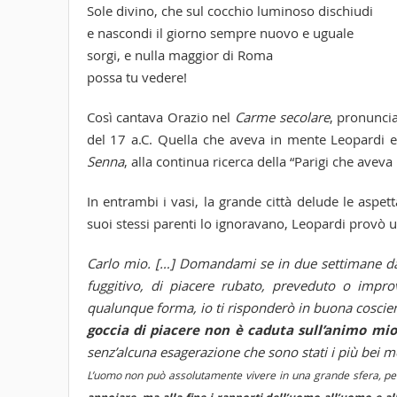
Sole divino, che sul cocchio luminoso dischiudi
e nascondi il giorno sempre nuovo e uguale
sorgi, e nulla maggior di Roma
possa tu vedere!
Così cantava Orazio nel
Carme secolare
, pronuncia
del 17 a.C. Quella che aveva in mente Leopardi e
Senna
, alla continua ricerca della “Parigi che ave
In entrambi i vasi, la grande città delude le aspet
suoi stessi parenti lo ignoravano, Leopardi provò un
Carlo mio. […] Domandami se in due settimane d
fuggitivo, di piacere rubato, preveduto o improvv
qualunque forma, io ti risponderò in buona coscienz
goccia di piacere non è caduta sull’animo mio
senz’alcuna esagerazione che sono stati i più bei 
L’uomo non può assolutamente vivere in una grande sfera, perc