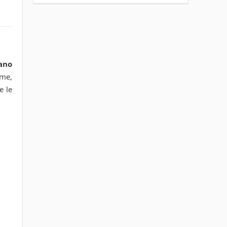
ano
ume,
e le