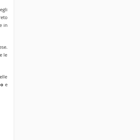
egli
reto
e in
ese.
e le
elle
io
e