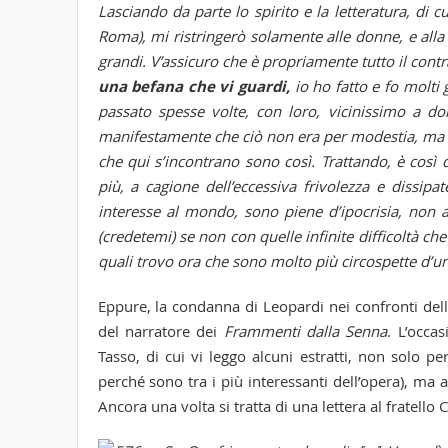
Lasciando da parte lo spirito e la letteratura, di c
Roma), mi ristringerò solamente alle donne, e alla f
grandi. V’assicuro che è propriamente tutto il contr
una befana che vi guardi,
io ho fatto e fo molti 
passato spesse volte, con loro, vicinissimo a do
manifestamente che ciò non era per modestia, ma p
che qui s’incontrano sono così. Trattando, è così
più, a cagione dell’eccessiva frivolezza e dissip
interesse al mondo, sono piene d’ipocrisia, non a
(credetemi) se non con quelle infinite difficoltà che 
quali trovo ora che sono molto più circospette d’u
Eppure, la condanna di Leopardi nei confronti de
del narratore dei
Frammenti dalla Senna
. L’occa
Tasso, di cui vi leggo alcuni estratti, non solo pe
perché sono tra i più interessanti dell’opera), ma a
Ancora una volta si tratta di una lettera al fratello 