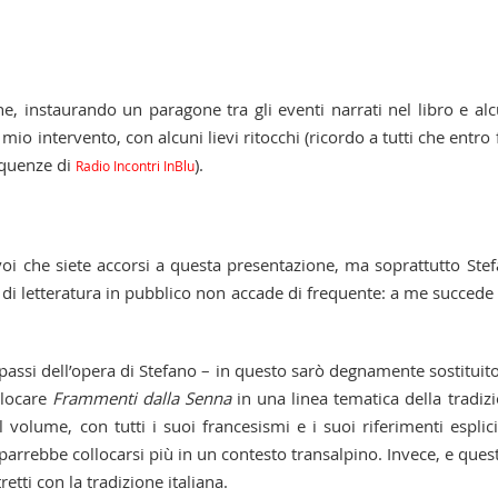
ne, instaurando un paragone tra gli eventi narrati nel libro e al
l mio intervento, con alcuni lievi ritocchi (ricordo a tutti che entro 
equenze di
).
Radio Incontri InBlu
voi che siete accorsi a questa presentazione, ma soprattutto Ste
di letteratura in pubblico non accade di frequente: a me succede
passi dell’opera di Stefano – in questo sarò degnamente sostituit
llocare
Frammenti dalla Senna
in una linea tematica della tradiz
l volume, con tutti i suoi francesismi e i suoi riferimenti esplici
 parrebbe collocarsi più in un contesto transalpino. Invece, e ques
tti con la tradizione italiana.