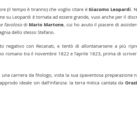
ore (il tempo è tiranno) che voglio citare è
Giacomo Leopardi
. N
ione su Leopardi è tornata ad essere grande, vuoi anche per il disc
e favoloso
di
Mario Martone
, cui ho avuto il piacere di assister
gnia dello stesso Stefano.
o negativo con Recanati, e tentò di allontanarsene a più ripr
no romano tra il novembre 1822 e l’aprile 1823, prima di scriver
una carriera da filologo, vista la sua spaventosa preparazione n
approdo ideale sin dall’infanzia: la terra mitica cantata da
Oraz