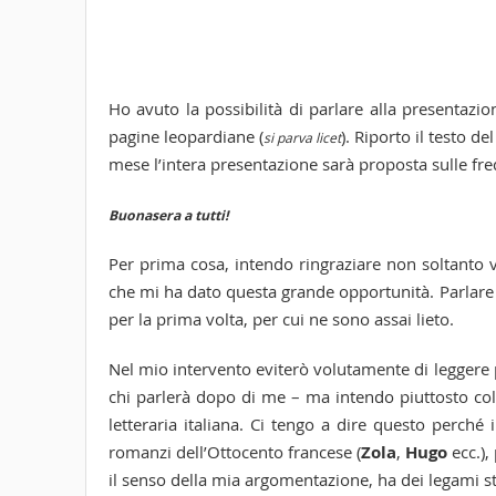
Ho avuto la possibilità di parlare alla presentazio
pagine leopardiane (
). Riporto il testo de
si parva licet
mese l’intera presentazione sarà proposta sulle fr
Buonasera a tutti!
Per prima cosa, intendo ringraziare non soltanto 
che mi ha dato questa grande opportunità. Parlare 
per la prima volta, per cui ne sono assai lieto.
Nel mio intervento eviterò volutamente di leggere 
chi parlerà dopo di me – ma intendo piuttosto co
letteraria italiana. Ci tengo a dire questo perché i
romanzi dell’Ottocento francese (
Zola
,
Hugo
ecc.),
il senso della mia argomentazione, ha dei legami stre