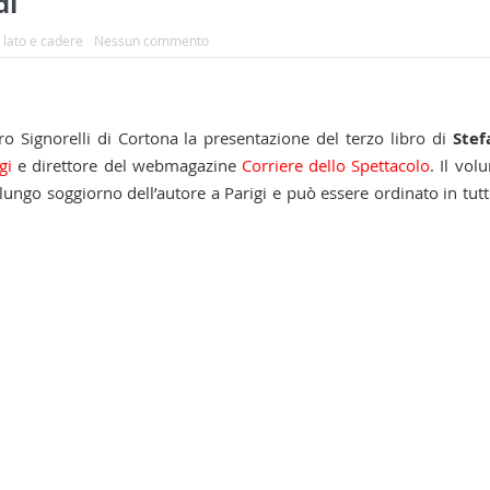
di
 lato e cadere
Nessun commento
o Signorelli di Cortona la presentazione del terzo libro di
Stef
ggi
e direttore del webmagazine
Corriere dello Spettacolo
. Il vol
n lungo soggiorno dell’autore a Parigi e può essere ordinato in tutt