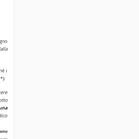
ugno
alla
hé i
*):
cere
otto
una
dico
iamo