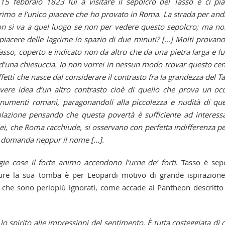
15 febbraio 1823 fui a visitare il sepolcro del Tasso e ci pia
rimo e l’unico piacere che ho provato in Roma. La strada per and
on si va a quel luogo se non per vedere questo sepolcro; ma no
 piacere delle lagrime lo spazio di due minuti? […] Molti provan
sso, coperto e indicato non da altro che da una pietra larga e l
d’una chiesuccia. Io non vorrei in nessun modo trovar questo ce
etti che nasce dal considerare il contrasto fra la grandezza del T
ere idea d’un altro contrasto cioè di quello che prova un oc
monumenti romani, paragonandoli alla piccolezza e nudità di qu
lazione pensando che questa povertà è sufficiente ad interess
ei, che Roma racchiude, si osservano con perfetta indifferenza pe
si domanda neppur il nome […].
gie cose il forte animo accendono l’urne de’ forti
. Tasso è sep
ure la sua tomba è per Leopardi motivo di grande ispirazione
 che sono perlopiù ignorati, come accade al Pantheon descritto
 spirito alle impressioni del sentimento. È tutta costeggiata di 