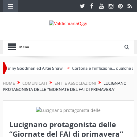
Menu
nny Goodman ed Artie Shaw
Cortona e l’inflazione… qualche decenni
ub Etruria. Una mostra a Palazzo Ferretti a Cortona e un libro
HOME
COMUNICATI
ENTI E ASSOCIAZIONI
LUCIGNANO
PROTAGONISTA DELLE “GIORNATE DEL FAI DI PRIMAVERA”
Lucignano protagonista delle
“Giornate del FAI di primavera”