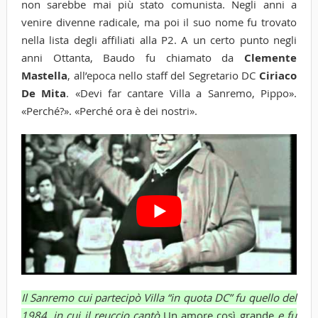
non sarebbe mai più stato comunista. Negli anni a
venire divenne radicale, ma poi il suo nome fu trovato
nella lista degli affiliati alla P2. A un certo punto negli
anni Ottanta, Baudo fu chiamato da
Clemente
Mastella
, all’epoca nello staff del Segretario DC
Ciriaco
De Mita
. «Devi far cantare Villa a Sanremo, Pippo».
«Perché?». «Perché ora è dei nostri».
Il Sanremo cui partecipò Villa “in quota DC” fu quello del
1984, in cui il reuccio cantò
Un amore così grande
e fu