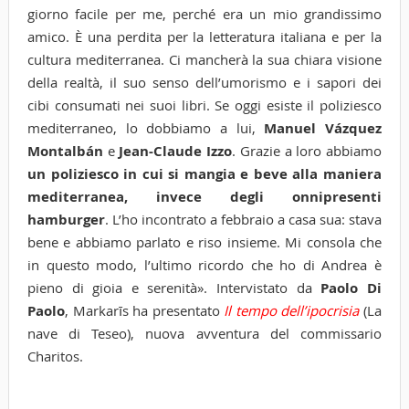
giorno facile per me, perché era un mio grandissimo
amico. È una perdita per la letteratura italiana e per la
cultura mediterranea. Ci mancherà la sua chiara visione
della realtà, il suo senso dell’umorismo e i sapori dei
cibi consumati nei suoi libri. Se oggi esiste il poliziesco
mediterraneo, lo dobbiamo a lui,
Manuel Vázquez
Montalbán
e
Jean-Claude Izzo
. Grazie a loro abbiamo
un poliziesco in cui si mangia e beve alla maniera
mediterranea, invece degli onnipresenti
hamburger
. L’ho incontrato a febbraio a casa sua: stava
bene e abbiamo parlato e riso insieme. Mi consola che
in questo modo, l’ultimo ricordo che ho di Andrea è
pieno di gioia e serenità». Intervistato da
Paolo Di
Paolo
, Markarīs ha presentato
Il tempo dell’ipocrisia
(La
nave di Teseo), nuova avventura del commissario
Charitos.