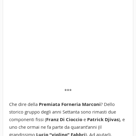
***
Che dire della
Premiata Forneria Marconi
? Dello
storico gruppo degli anni Settanta sono rimasti due
componenti fissi (
Franz Di Cioccio
e
Patrick Djivas
), e
uno che ormai ne fa parte da quarant’anni (il
grandissimo
Lucio “violino” Fabbri
). Ad aiutarli,