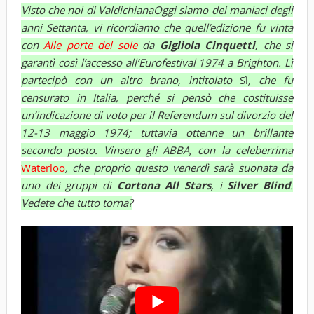
Visto che noi di ValdichianaOggi siamo dei maniaci degli
anni Settanta, vi ricordiamo che quell’edizione fu vinta
con
Alle porte del sole
da
Gigliola Cinquetti
, che si
garantì così l’accesso all’Eurofestival 1974 a Brighton. Lì
partecipò con un altro brano, intitolato
Sì
, che fu
censurato in Italia, perché si pensò che costituisse
un’indicazione di voto per il Referendum sul divorzio del
12-13 maggio 1974; tuttavia ottenne un brillante
secondo posto. Vinsero gli ABBA, con la celeberrima
Waterloo
, che proprio questo venerdì sarà suonata da
uno dei gruppi di
Cortona All Stars
, i
Silver Blind
.
Vedete che tutto torna?