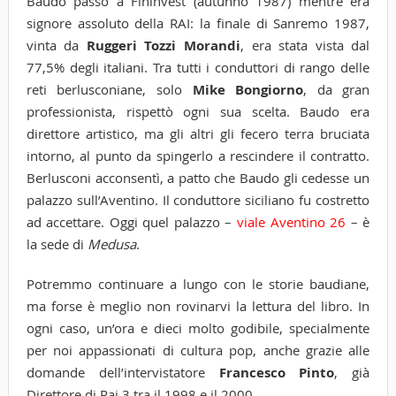
Baudo passò a Fininvest (autunno 1987) mentre era
signore assoluto della RAI: la finale di Sanremo 1987,
vinta da
Ruggeri Tozzi Morandi
, era stata vista dal
77,5% degli italiani. Tra tutti i conduttori di rango delle
reti berlusconiane, solo
Mike Bongiorno
, da gran
professionista, rispettò ogni sua scelta. Baudo era
direttore artistico, ma gli altri gli fecero terra bruciata
intorno, al punto da spingerlo a rescindere il contratto.
Berlusconi acconsentì, a patto che Baudo gli cedesse un
palazzo sull’Aventino. Il conduttore siciliano fu costretto
ad accettare. Oggi quel palazzo –
viale Aventino 26
– è
la sede di
Medusa
.
Potremmo continuare a lungo con le storie baudiane,
ma forse è meglio non rovinarvi la lettura del libro. In
ogni caso, un’ora e dieci molto godibile, specialmente
per noi appassionati di cultura pop, anche grazie alle
domande dell’intervistatore
Francesco Pinto
, già
Direttore di Rai 3 tra il 1998 e il 2000.