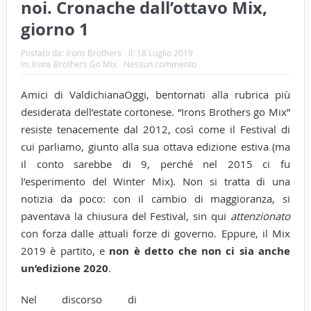
noi. Cronache dall’ottavo Mix,
giorno 1
Postato da:
Irons Brothers
il:
18 Luglio 2019
In:
Irons Brothers Go Mix
Nessun commento
Amici di ValdichianaOggi, bentornati alla rubrica più
desiderata dell’estate cortonese. “Irons Brothers go Mix”
resiste tenacemente dal 2012, così come il Festival di
cui parliamo, giunto alla sua ottava edizione estiva (ma
il conto sarebbe di 9, perché nel 2015 ci fu
l’esperimento del Winter Mix). Non si tratta di una
notizia da poco: con il cambio di maggioranza, si
paventava la chiusura del Festival, sin qui
attenzionato
con forza dalle attuali forze di governo. Eppure, il Mix
2019 è partito, e
non è detto che non ci sia anche
un’edizione 2020
.
Nel discorso di