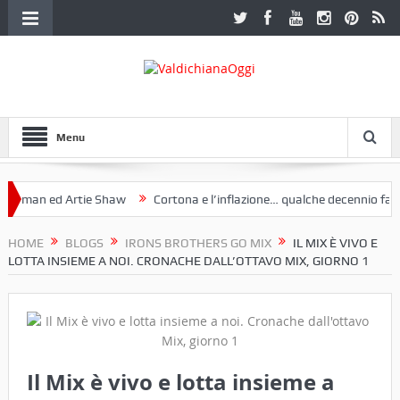
Menu
d Artie Shaw
Cortona e l’inflazione… qualche decennio fa (“Anche og
 mostra a Palazzo Ferretti a Cortona e un libro
HOME
BLOGS
IRONS BROTHERS GO MIX
IL MIX È VIVO E
LOTTA INSIEME A NOI. CRONACHE DALL’OTTAVO MIX, GIORNO 1
Il Mix è vivo e lotta insieme a