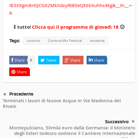
iB3X9gm8HQCG02MkXdxyRt80eQE6E4uhhx4kg&__tn__=-
R
È tutto!
Clicca qui il programma di giovedì 18
🙂
Tags:
cortona
Cortona Mix Festival
evidenza
Share
Tweet
Share
Share
0
Share
Precedente
Terminati i lavori di Nuove Acque in Via Madonna del
Rivaio
Successivo
Montepulciano, 50mila euro dalla Germania: il Ministero
degli Esteri tedesco sostiene il Cantiere Internazionale