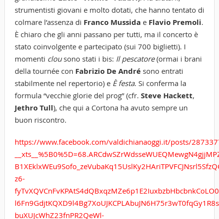
strumentisti giovani e molto dotati, che hanno tentato di
colmare l’assenza di
Franco Mussida
e
Flavio Premoli
.
È chiaro che gli anni passano per tutti, ma il concerto è
stato coinvolgente e partecipato (sui 700 biglietti). I
momenti
clou
sono stati i bis:
Il pescatore
(ormai i brani
della tournée con
Fabrizio De André
sono entrati
stabilmente nel repertorio) e
È festa
. Si conferma la
formula “vecchie glorie del prog” (cfr.
Steve Hackett
,
Jethro Tull
), che qui a Cortona ha avuto sempre un
buon riscontro.
https://www.facebook.com/valdichianaoggi.it/posts/2873
__xts__%5B0%5D=68.ARCdwSZrWdsseWUEQMewgN4gjjMPZ
B1XEklxWEu9Sofo_zeVubaKq15UslKy2HAriTPVFCJNsrl5Sf
z6-
fyTvXQVCnFvKPAtS4dQBxqzMZe6p1E2IuxbzbHbcbnkCoLO
l6Fn9GdjtKQXD9l4Bg7XoUJKCPLAbuJN6H75r3wT0fqGy1R8sD
buXUJcWhZ23fnPR2QeWl-