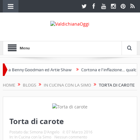
Menu
 a Benny Goodman ed Artie Shaw
Cortona e l’inflazione… qualche de
otoclub Etruria. Una mostra a Palazzo Ferretti a Cortona e un libro
HOME
BLOGS
IN CUCINA CON LA SIMO
TORTA DI CAROTE
Torta di carote
Postato da:
Simona D'Angelo
il:
07 Marzo 2016
In:
In Cucina con la Simo
Nessun commento