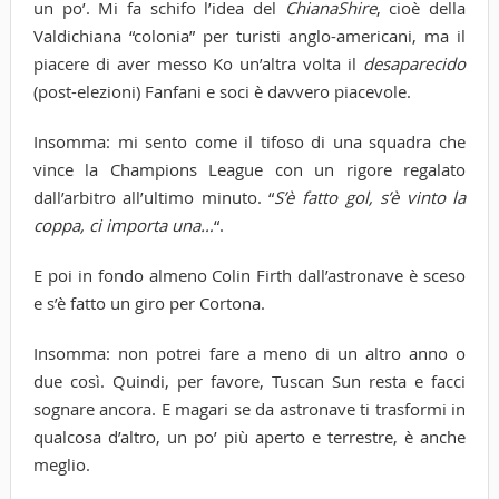
un po’. Mi fa schifo l’idea del
ChianaShire
, cioè della
Valdichiana “colonia” per turisti anglo-americani, ma il
piacere di aver messo Ko un’altra volta il
desaparecido
(post-elezioni) Fanfani e soci è davvero piacevole.
Insomma: mi sento come il tifoso di una squadra che
vince la Champions League con un rigore regalato
dall’arbitro all’ultimo minuto. “
S’è fatto gol, s’è vinto la
coppa, ci importa una…
“.
E poi in fondo almeno Colin Firth dall’astronave è sceso
e s’è fatto un giro per Cortona.
Insomma: non potrei fare a meno di un altro anno o
due così. Quindi, per favore, Tuscan Sun resta e facci
sognare ancora. E magari se da astronave ti trasformi in
qualcosa d’altro, un po’ più aperto e terrestre, è anche
meglio.