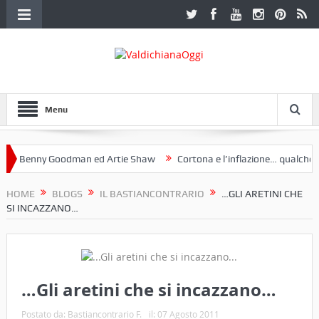
Menu
Benny Goodman ed Artie Shaw
Cortona e l’inflazione… qualche dece
oclub Etruria. Una mostra a Palazzo Ferretti a Cortona e un libro
HOME
BLOGS
IL BASTIANCONTRARIO
…GLI ARETINI CHE
SI INCAZZANO…
…Gli aretini che si incazzano…
Postato da:
Bastiancontrario F.
il:
07 Agosto 2011