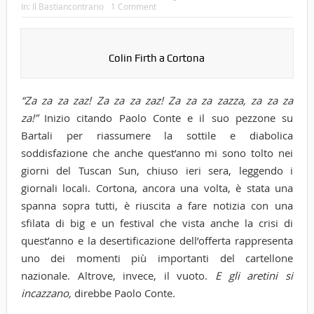
In:
Il Bastiancontrario
1 Comment
Colin Firth a Cortona
“Za za za zaz! Za za za zaz! Za za za zazza, za za za
za!”
Inizio citando Paolo Conte e il suo pezzone su
Bartali per riassumere la sottile e diabolica
soddisfazione che anche quest’anno mi sono tolto nei
giorni del Tuscan Sun, chiuso ieri sera, leggendo i
giornali locali. Cortona, ancora una volta, è stata una
spanna sopra tutti, è riuscita a fare notizia con una
sfilata di big e un festival che vista anche la crisi di
quest’anno e la desertificazione dell’offerta rappresenta
uno dei momenti più importanti del cartellone
nazionale. Altrove, invece, il vuoto.
E gli aretini si
incazzano,
direbbe Paolo Conte.