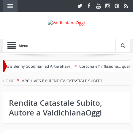
Menu
o a Benny Goodman ed Artie Shaw
Cortona e l’inflazione… qualche d
Fotoclub Etruria. Una mostra a Palazzo Ferretti a Cortona e un libro
HOME
ARCHIVES BY: RENDITA CATASTALE SUBITO
Rendita Catastale Subito,
Autore a ValdichianaOggi