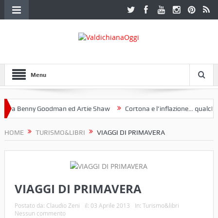
Menu
a Benny Goodman ed Artie Shaw
Cortona e l’inflazione… qualche de
toclub Etruria. Una mostra a Palazzo Ferretti a Cortona e un libro
HOME
TURISMO&LIBRI
VIAGGI DI PRIMAVERA
VIAGGI DI PRIMAVERA
Postato da:
Claudio Zeni
il:
03 Aprile 2013
In:
Turismo&libri
Nessun commento