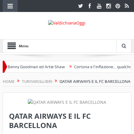
Menu
 Benny Goodman ed Artie Shaw
Cortona e l’inflazione… qualche dece
oclub Etruria. Una mostra a Palazzo Ferretti a Cortona e un libro
HOME
TURISMO&LIBRI
QATAR AIRWAYS E IL FC BARCELLONA
QATAR AIRWAYS E IL FC
BARCELLONA