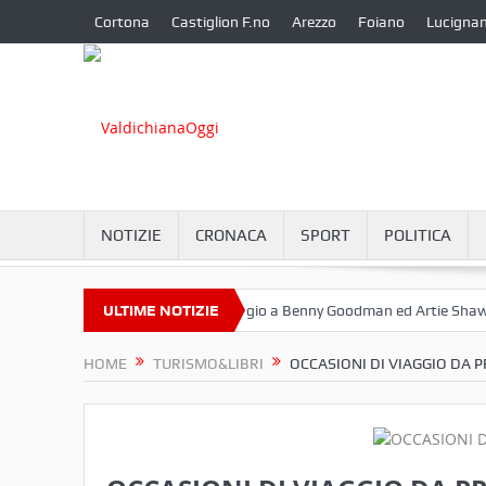
Cortona
Castiglion F.no
Arezzo
Foiano
Lucigna
NOTIZIE
CRONACA
SPORT
POLITICA
tembre a Camucia?
ULTIME NOTIZIE
Omaggio a Benny Goodman ed Artie Shaw
Co
HOME
TURISMO&LIBRI
OCCASIONI DI VIAGGIO DA 