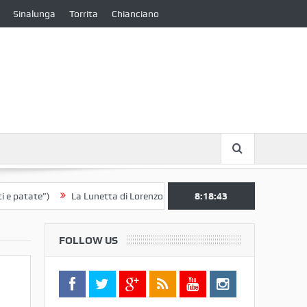
Sinalunga
Torrita
Chianciano
te”)
La Lunetta di Lorenzo Berrettini lascia il Convento di S. Chiara p
8:18:44
FOLLOW US