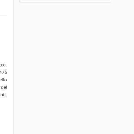
cco,
1476
ello
 del
nti,