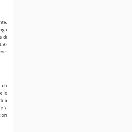
nte.
Lago
a di
1950
ene.
e da
elle
ti a
p.),
iori