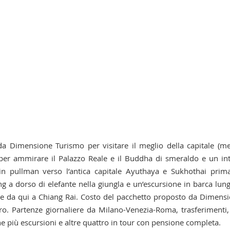
a Dimensione Turismo per visitare il meglio della capitale (m
za per ammirare il Palazzo Reale e il Buddha di smeraldo e un in
in pullman verso l’antica capitale Ayuthaya e Sukhothai prim
g a dorso di elefante nella giungla e un’escursione in barca lung
 e da qui a Chiang Rai. Costo del pacchetto proposto da Dimens
o. Partenze giornaliere da Milano-Venezia-Roma, trasferimenti,
ne più escursioni e altre quattro in tour con pensione completa.