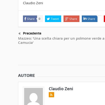
Claudio Zeni
Share
Tweet
Share
Share
0
Precedente
Mazzeo: ‘Una scelta chiara per un polmone verde a
Camucia’
AUTORE
Claudio Zeni