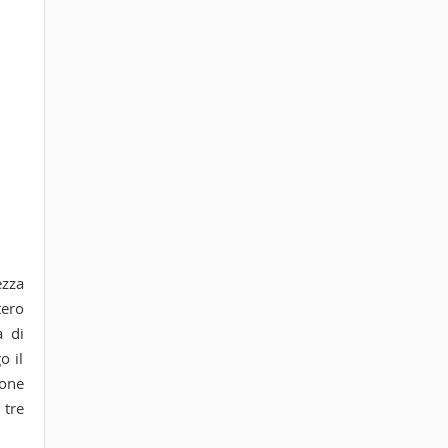
ezza
tero
a di
o il
ione
 tre