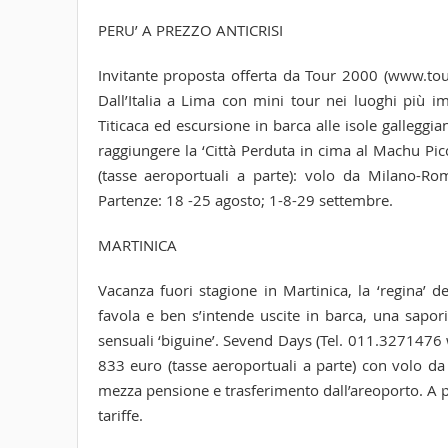
PERU’ A PREZZO ANTICRISI
Invitante proposta offerta da Tour 2000 (www.tou
Dall’Italia a Lima con mini tour nei luoghi più i
Titicaca ed escursione in barca alle isole galleggia
raggiungere la ‘Città Perduta in cima al Machu Pic
(tasse aeroportuali a parte): volo da Milano-Rom
Partenze: 18 -25 agosto; 1-8-29 settembre.
MARTINICA
Vacanza fuori stagione in Martinica, la ‘regina’ 
favola e ben s’intende uscite in barca, una sapori
sensuali ‘biguine’. Sevend Days (Tel. 011.3271476
833 euro (tasse aeroportuali a parte) con volo da 
mezza pensione e trasferimento dall’areoporto. A par
tariffe.