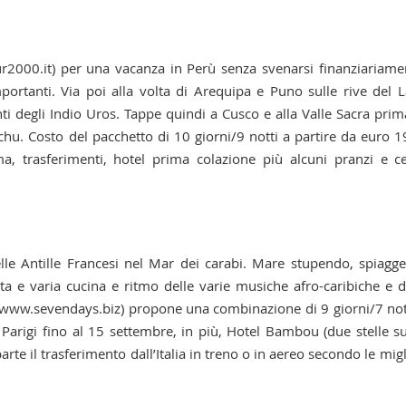
r2000.it) per una vacanza in Perù senza svenarsi finanziariame
mportanti. Via poi alla volta di Arequipa e Puno sulle rive del 
nti degli Indio Uros. Tappe quindi a Cusco e alla Valle Sacra prim
chu. Costo del pacchetto di 10 giorni/9 notti a partire da euro 
a, trasferimenti, hotel prima colazione più alcuni pranzi e c
delle Antille Francesi nel Mar dei carabi. Mare stupendo, spiagg
ta e varia cucina e ritmo delle varie musiche afro-caribiche e d
 www.sevendays.biz) propone una combinazione di 9 giorni/7 not
Parigi fino al 15 settembre, in più, Hotel Bambou (due stelle su
te il trasferimento dall’Italia in treno o in aereo secondo le migl