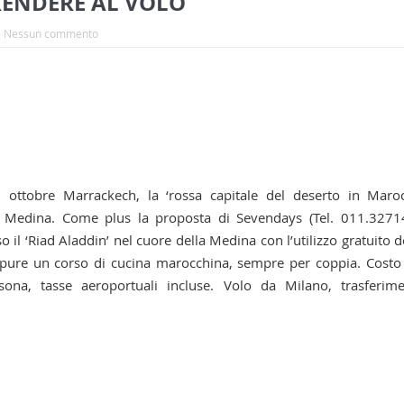
RENDERE AL VOLO
Nessun commento
d ottobre Marrackech, la ‘rossa capitale del deserto in Maro
 la Medina. Come plus la proposta di Sevendays (Tel. 011.327
l ‘Riad Aladdin’ nel cuore della Medina con l’utilizzo gratuito d
ure un corso di cucina marocchina, sempre per coppia. Costo
na, tasse aeroportuali incluse. Volo da Milano, trasferime