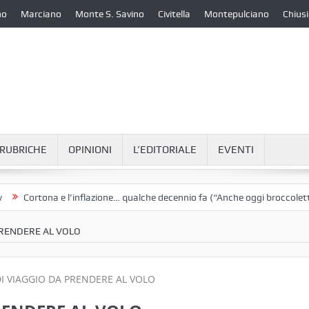
no
Marciano
Monte S. Savino
Civitella
Montepulciano
Chiusi
RUBRICHE
OPINIONI
L’EDITORIALE
EVENTI
rtona e l’inflazione… qualche decennio fa (“Anche oggi broccoletti e pata
PRENDERE AL VOLO