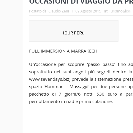
OCCASIONI DI VIAGGIO DA P
Postato da:
Claudio Zeni
il:
09 Agosto 2015
In:
Turismo&libri
tOUR PERù
FULL IMMERSION A MARRAKECH
Un’occasione per scoprire ‘passo passo’ fino a
soprattutto nei suoi angoli più segreti dentro
www.sevendays.biz) prevede la sistemazione presso i
spazio ‘Hamman – Massaggi’ per due persone opp
pacchetto di 7 giorni/6 notti 530 euro a perso
pernottamento in riad e prima colazione.