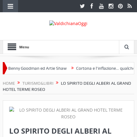
Menu
Benny Goodman ed Artie Shaw
Cortona e l’inflazione… qualche dece
club Etruria. Una mostra a Palazzo Ferretti a Cortona e un libro
HOME
TURISMO&LIBRI
LO SPIRITO DEGLI ALBERI AL GRAND
HOTEL TERME ROSEO
LO SPIRITO DEGLI ALBERI AL