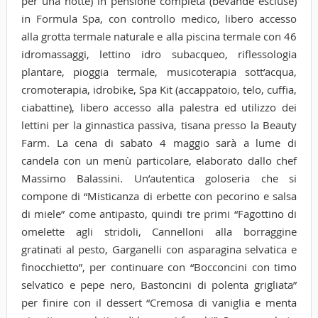
per una notte) in pensione completa (bevande escluse)
in Formula Spa, con controllo medico, libero accesso
alla grotta termale naturale e alla piscina termale con 46
idromassaggi, lettino idro subacqueo, riflessologia
plantare, pioggia termale, musicoterapia sott’acqua,
cromoterapia, idrobike, Spa Kit (accappatoio, telo, cuffia,
ciabattine), libero accesso alla palestra ed utilizzo dei
lettini per la ginnastica passiva, tisana presso la Beauty
Farm. La cena di sabato 4 maggio sarà a lume di
candela con un menù particolare, elaborato dallo chef
Massimo Balassini. Un’autentica goloseria che si
compone di “Misticanza di erbette con pecorino e salsa
di miele” come antipasto, quindi tre primi “Fagottino di
omelette agli stridoli, Cannelloni alla borraggine
gratinati al pesto, Garganelli con asparagina selvatica e
finocchietto”, per continuare con “Bocconcini con timo
selvatico e pepe nero, Bastoncini di polenta grigliata”
per finire con il dessert “Cremosa di vaniglia e menta