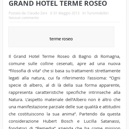
GRAND HOTEL TERME ROSEO
Postato da:
Claudio Zeni
il:
01 Maggio 2013
In:
Turismo&libri
Nessun commento
terme roseo
Il Grand Hotel Terme Roseo di Bagno di Romagna,
comune sulle colline cesenati, apre ad una nuova
“filosofia di vita” che si basa su trattamenti strettamente
legati alla natura, cui fa riferimento l’assioma: “Ogni
specie di albero, al di là della sua forma apparente,
rappresenta caratteristiche specifiche intrinseche alla
Natura. L’aspetto materiale dell’Albero non è altro che
una manifestazione parziale delle sue qualità e attitudini
che costituiscono la sua anima”. Partendo da questa
considerazione Hubert Bosch e Lucilla Satanassi,
fondatori di “Remedia” azienda che ha come mission