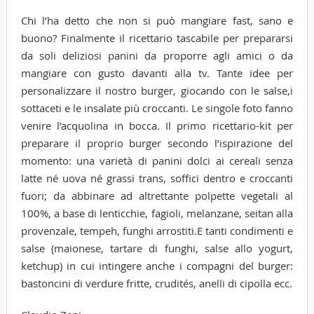
Chi l’ha detto che non si può mangiare fast, sano e
buono? Finalmente il ricettario tascabile per prepararsi
da soli deliziosi panini da proporre agli amici o da
mangiare con gusto davanti alla tv. Tante idee per
personalizzare il nostro burger, giocando con le salse,i
sottaceti e le insalate più croccanti. Le singole foto fanno
venire l’acquolina in bocca. Il primo ricettario-kit per
preparare il proprio burger secondo l’ispirazione del
momento: una varietà di panini dolci ai cereali senza
latte né uova né grassi trans, soffici dentro e croccanti
fuori; da abbinare ad altrettante polpette vegetali al
100%, a base di lenticchie, fagioli, melanzane, seitan alla
provenzale, tempeh, funghi arrostiti.E tanti condimenti e
salse (maionese, tartare di funghi, salse allo yogurt,
ketchup) in cui intingere anche i compagni del burger:
bastoncini di verdure fritte, crudités, anelli di cipolla ecc.