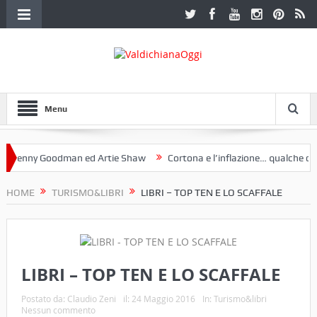
Menu
nny Goodman ed Artie Shaw
Cortona e l’inflazione… qualche decenni
ub Etruria. Una mostra a Palazzo Ferretti a Cortona e un libro
HOME
TURISMO&LIBRI
LIBRI – TOP TEN E LO SCAFFALE
LIBRI – TOP TEN E LO SCAFFALE
Postato da:
Claudio Zeni
il:
24 Maggio 2016
In:
Turismo&libri
Nessun commento