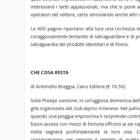
interesserà i tanti appassionati, ma che si pone
operatori del settore, certo stimolando anche altri vi
Le 400 pagine riportano alla luce una ricchezza stor
coraggiosamente tentando di salvaguardare e di pr
salvaguardia dei prodotti identitari e di filiera.
CHE COSA RESTA
di Antonello Breggia, Cairo Editore (€ 16.50)
Sulle Prealpi varesine, in un’uggiosa domenica dell
gita organizzata dal club alpino milanese. Nel pallo
quando una pioggia improvvisa li sorprende costring
fuoco acceso con mezzi di fortuna offrono ai sei r
notte segnerà profondamente la loro vita. Co
conserveranno per sempre il segreto di quella 