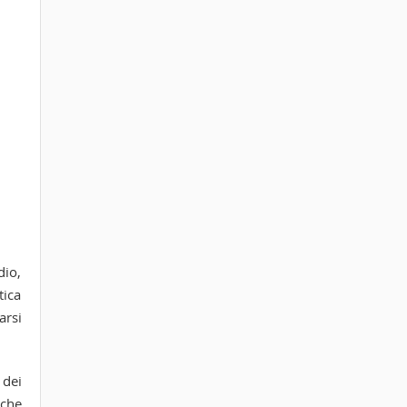
dio,
tica
arsi
 dei
 che