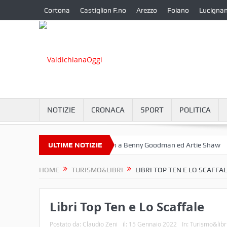
Cortona
Castiglion F.no
Arezzo
Foiano
Lucigna
NOTIZIE
CRONACA
SPORT
POLITICA
re a Camucia?
ULTIME NOTIZIE
Omaggio a Benny Goodman ed Artie Shaw
Corton
HOME
TURISMO&LIBRI
LIBRI TOP TEN E LO SCAFFA
Libri Top Ten e Lo Scaffale
Postato da:
Claudio Zeni
il:
15 Gennaio 2022
In:
Turismo&libr