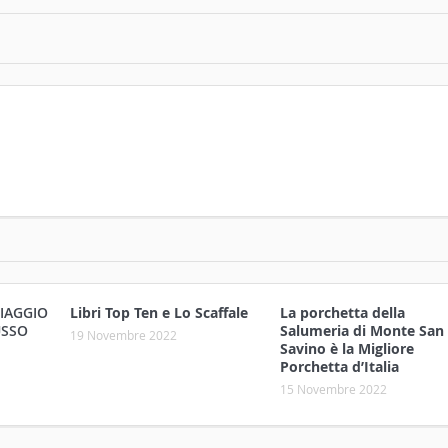
VIAGGIO
Libri Top Ten e Lo Scaffale
La porchetta della
USSO
Salumeria di Monte San
19 Novembre 2022
Savino è la Migliore
Porchetta d’Italia
15 Novembre 2022