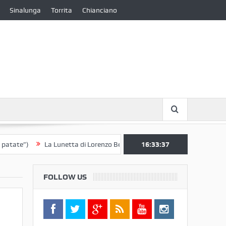
Sinalunga
Torrita
Chianciano
La Lunetta di Lorenzo Berrettini lascia il Convento di S. Chiara per i
16:33:38
FOLLOW US