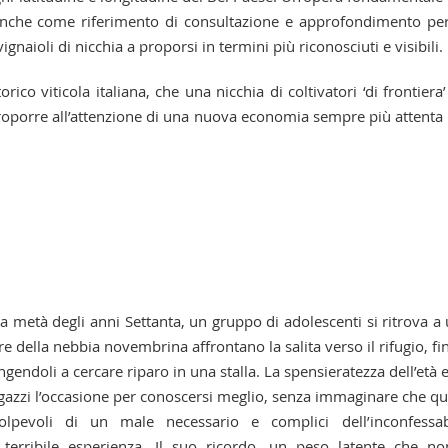
 anche come riferimento di consultazione e approfondimento per
gnaioli di nicchia a proporsi in termini più riconosciuti e visibili.
ico viticola italiana, che una nicchia di coltivatori ‘di frontiera’
oporre all’attenzione di una nuova economia sempre più attenta 
a metà degli anni Settanta, un gruppo di adolescenti si ritrova a
re della nebbia novembrina affrontano la salita verso il rifugio, fi
endoli a cercare riparo in una stalla. La spensieratezza dell’età 
agazzi l’occasione per conoscersi meglio, senza immaginare che qu
lpevoli di un male necessario e complici dell’inconfessab
terribile esperienza. Il suo ricordo, un peso latente che no