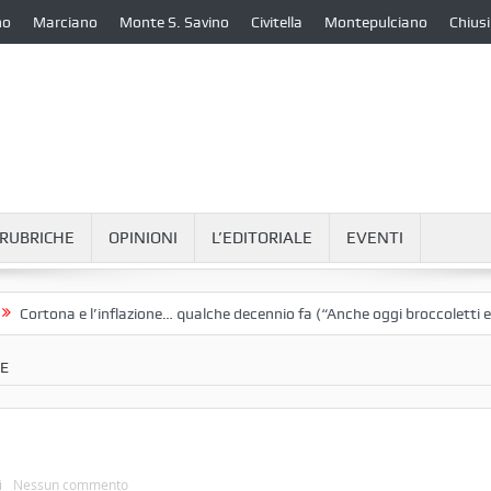
no
Marciano
Monte S. Savino
Civitella
Montepulciano
Chiusi
RUBRICHE
OPINIONI
L’EDITORIALE
EVENTI
a e l’inflazione… qualche decennio fa (“Anche oggi broccoletti e patate”)
LE
i
Nessun commento