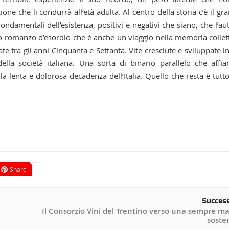
e che li condurrà all’età adulta. Al centro della storia c’è il gr
fondamentali dell’esistenza, positivi e negativi che siano, che l’au
nso romanzo d’esordio che è anche un viaggio nella memoria collet
ate tra gli anni Cinquanta e Settanta. Vite cresciute e sviluppate i
lla società italiana. Una sorta di binario parallelo che affia
la lenta e dolorosa decadenza dell’Italia. Quello che resta è tutt
Share
Succes
Il Consorzio Vini del Trentino verso una sempre m
sosten