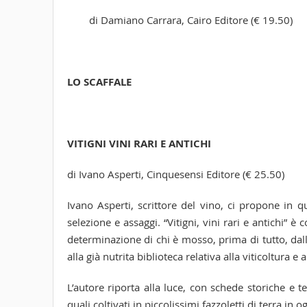
di Damiano Carrara, Cairo Editore (€ 19.50)
LO SCAFFALE
VITIGNI VINI RARI E ANTICHI
di Ivano Asperti, Cinquesensi Editore (€ 25.50)
Ivano Asperti, scrittore del vino, ci propone in q
selezione e assaggi. “Vitigni, vini rari e antichi” è
determinazione di chi è mosso, prima di tutto, dal
alla già nutrita biblioteca relativa alla viticoltura e al
L’autore riporta alla luce, con schede storiche e te
quali coltivati in piccolissimi fazzoletti di terra i