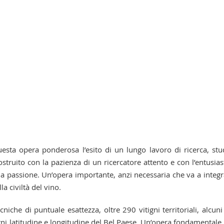
uesta opera ponderosa l’esito di un lungo lavoro di ricerca, stu
 costruito con la pazienza di un ricercatore attento e con l’entusias
la passione. Un’opera importante, anzi necessaria che va a integr
la civiltà del vino.
cniche di puntuale esattezza, oltre 290 vitigni territoriali, alcuni
n ogni latitudine e longitudine del Bel Paese. Un’opera fondamentale