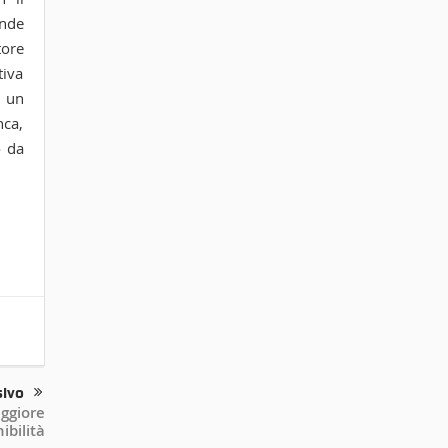
ande
tore
tiva
n un
nca,
o da
sivo
aggiore
ibilità