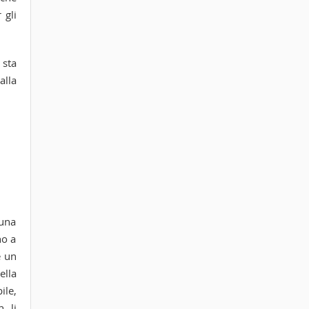
 gli
 sta
alla
 una
no a
e un
ella
ile,
n li