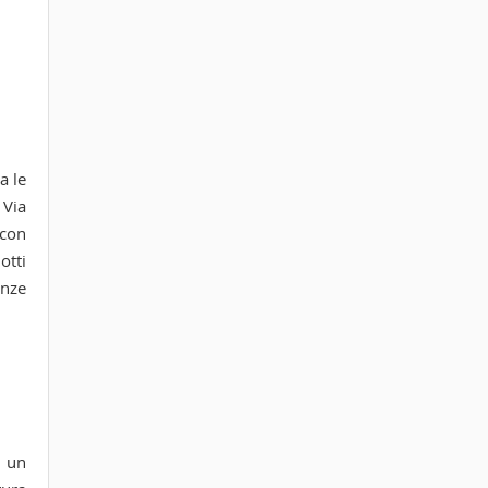
a le
 Via
 con
otti
enze
, un