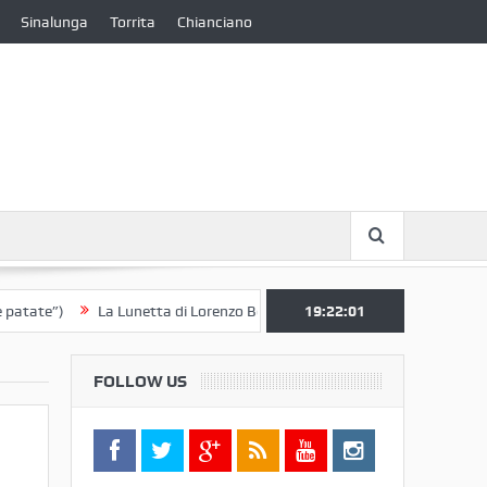
Sinalunga
Torrita
Chianciano
)
La Lunetta di Lorenzo Berrettini lascia il Convento di S. Chiara per 
19:22:02
FOLLOW US