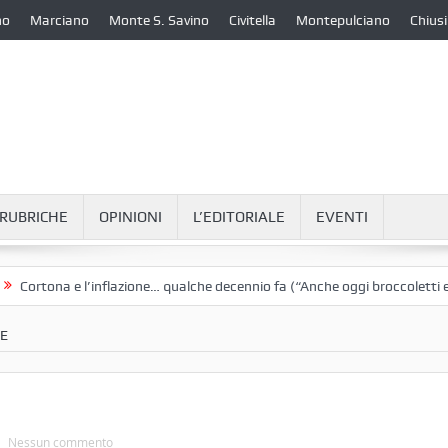
no
Marciano
Monte S. Savino
Civitella
Montepulciano
Chiusi
RUBRICHE
OPINIONI
L’EDITORIALE
EVENTI
na e l’inflazione… qualche decennio fa (“Anche oggi broccoletti e patate”
LE
Nessun commento