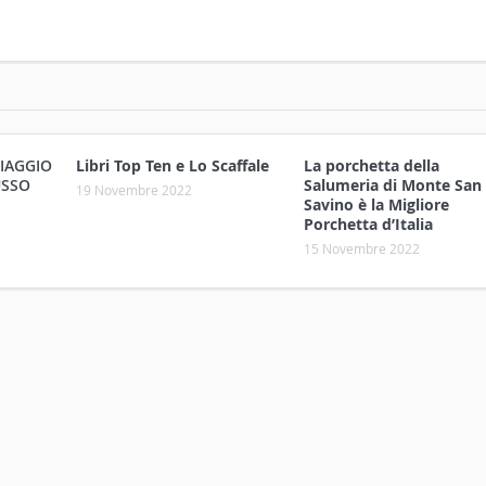
VIAGGIO
Libri Top Ten e Lo Scaffale
La porchetta della
USSO
Salumeria di Monte San
19 Novembre 2022
Savino è la Migliore
Porchetta d’Italia
15 Novembre 2022