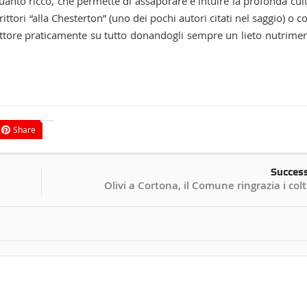
uanto ricco, che permette di assaporare e intuire la profonda cul
crittori “alla Chesterton” (uno dei pochi autori citati nel saggio) o 
ettore praticamente su tutto donandogli sempre un lieto nutrime
Share
Succes
Olivi a Cortona, il Comune ringrazia i colt