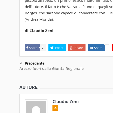
piccolo alfabeto, un primo lessico molto limitato q
dell’autore. Il fatto è che Valzania è uno di quegli s
Borges, che sarebbe capace di conversare con il l
(Andrea Monda).
di Claudio Zeni
Share
Tweet
Share
Share
0
Precedente
Arezzo fuori dalla Giunta Regionale
AUTORE
Claudio Zeni