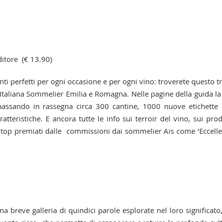
itore (€ 13.90)
nti perfetti per ogni occasione e per ogni vino: troverete questo tr
 Italiana Sommelier Emilia e Romagna. Nelle pagine della guida la
 passando in rassegna circa 300 cantine, 1000 nuove etichette
teristiche. E ancora tutte le info sui terroir del vino, sui prod
ni top premiati dalle commissioni dai sommelier Ais come ‘Eccell
a breve galleria di quindici parole esplorate nel loro significato