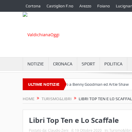
Cortona
Castiglion F.no
Arezzo
Foiano
Lucigna
NOTIZIE
CRONACA
SPORT
POLITICA
bre a Camucia?
ULTIME NOTIZIE
Omaggio a Benny Goodman ed Artie Shaw
Corto
HOME
TURISMO&LIBRI
LIBRI TOP TEN E LO SCAFFA
Libri Top Ten e Lo Scaffale
Postato da:
Claudio Zeni
il:
19 Ottobre 2020
In:
Turismo&libri