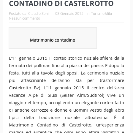
CONTADINO DI CASTELROTTO
Postato da:
Claudio Zeni
il:
08 Gennaio 2015
In:
Turismo&libri
Nessun commento
Matrimonio contadino
L’11 gennaio 2015 il corteo storico nuziale sfilerà dalla
fermata dei pullman fino alla piazza del paese. E dopo la
festa, tutti alla tavola degli sposi. La cerimonia nuziale
più affascinante dell’anno sta per trasformare
Castelrotto Bz). L’11 gennaio 2015 il centro dell’area
vacanze Alpe di Siusi (Seiser Alm/Südtirol) vive un
viaggio nel tempo, accogliendo un elegante corteo fatto
di antiche carrozze e donne e uomini vestiti degli abiti
tipici della tradizione nuziale altoatesina. È il
Matrimonio Contadino di Castelrotto, un’esperienza
magica ed autentica che ogni anno attira visitatori e