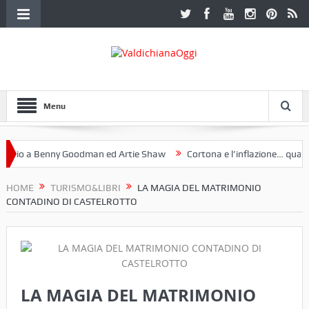
Menu
io a Benny Goodman ed Artie Shaw
Cortona e l’inflazione… qualche
 Fotoclub Etruria. Una mostra a Palazzo Ferretti a Cortona e un libro
HOME
TURISMO&LIBRI
LA MAGIA DEL MATRIMONIO
CONTADINO DI CASTELROTTO
LA MAGIA DEL MATRIMONIO