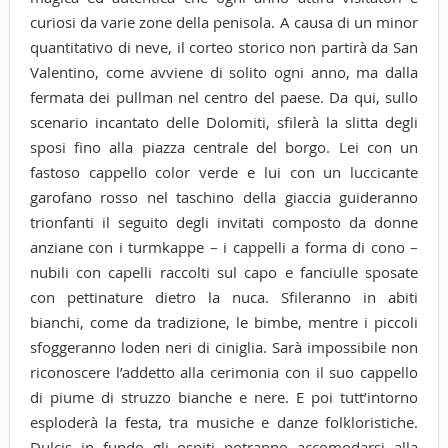
curiosi da varie zone della penisola. A causa di un minor
quantitativo di neve, il corteo storico non partirà da San
Valentino, come avviene di solito ogni anno, ma dalla
fermata dei pullman nel centro del paese. Da qui, sullo
scenario incantato delle Dolomiti, sfilerà la slitta degli
sposi fino alla piazza centrale del borgo. Lei con un
fastoso cappello color verde e lui con un luccicante
garofano rosso nel taschino della giaccia guideranno
trionfanti il seguito degli invitati composto da donne
anziane con i turmkappe – i cappelli a forma di cono –
nubili con capelli raccolti sul capo e fanciulle sposate
con pettinature dietro la nuca. Sfileranno in abiti
bianchi, come da tradizione, le bimbe, mentre i piccoli
sfoggeranno loden neri di ciniglia. Sarà impossibile non
riconoscere l’addetto alla cerimonia con il suo cappello
di piume di struzzo bianche e nere. E poi tutt’intorno
esploderà la festa, tra musiche e danze folkloristiche.
Dulcis in fundo gli ospiti potranno accomodarsi alla