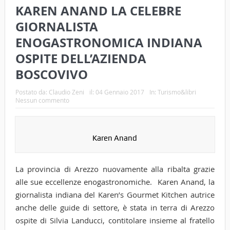
KAREN ANAND LA CELEBRE
GIORNALISTA
ENOGASTRONOMICA INDIANA
OSPITE DELL’AZIENDA
BOSCOVIVO
Postato da:
Claudio Zeni
il:
04 Gennaio 2017
In:
Turismo&libri
Nessun commento
Karen Anand
La provincia di Arezzo nuovamente alla ribalta grazie
alle sue eccellenze enogastronomiche. Karen Anand, la
giornalista indiana del Karen’s Gourmet Kitchen autrice
anche delle guide di settore, è stata in terra di Arezzo
ospite di Silvia Landucci, contitolare insieme al fratello