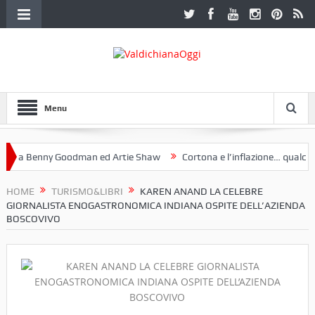
Menu
a Benny Goodman ed Artie Shaw
Cortona e l’inflazione… qualche de
otoclub Etruria. Una mostra a Palazzo Ferretti a Cortona e un libro
HOME
TURISMO&LIBRI
KAREN ANAND LA CELEBRE
GIORNALISTA ENOGASTRONOMICA INDIANA OSPITE DELL’AZIENDA
BOSCOVIVO