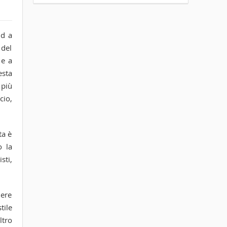
nd a
 del
 e a
esta
 più
cio,
ta è
o la
sti,
mere
tile
ltro