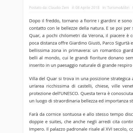
Postato da:
Claudio Zeni
il:
08 Aprile 2018
In:
Turismo&libri
Dopo il freddo, tornano a fiorire i giardini e sono
contatto con le bellezze della natura. E se poi per 
Quar, a pochi chilometri da Verona, il piacere è c
poca distanza offre Giardino Giusti, Parco Sigurtà e
bellissima zona in primavera: un romantico giardi
belli al mondo, cui le grandi fioriture donano sem
inserito in un paesaggio naturale di grande respiro
Villa del Quar si trova in una posizione strategic
un’area ricchissima di castelli, chiese, ville vene
protezione dell’UNESCO. Questa terra è conosciuta n
un luogo di straordinaria bellezza ed importanza st
Farà da cornice sontuosa e allo stesso tempo disc
doppie e suites, che anche negli arredi cita conti
Impero. Il palazzo padronale risale al XVI secolo, 