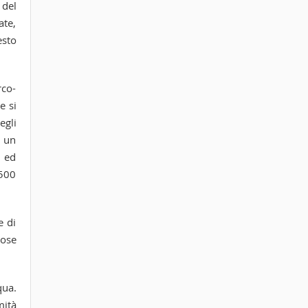
 del
ate,
esto
rco-
e si
egli
n un
o ed
1500
e di
rose
qua.
mità