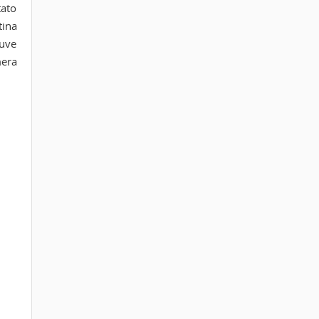
tato
tina
 uve
mera