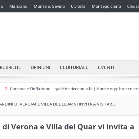
no
Marciano
Monte S. Savino
Civitella
Montepulciano
Chiusi
RUBRICHE
OPINIONI
L’EDITORIALE
EVENTI
tona e l’inflazione… qualche decennio fa (“Anche oggi broccoletti e pata
ARDINI DI VERONA E VILLA DEL QUAR VI INVITA A VISITARLI
i di Verona e Villa del Quar vi invita a