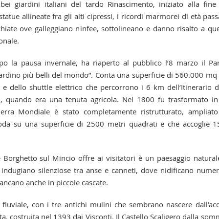
giardini italiani del tardo Rinascimento, iniziato alla fine
atue allineate fra gli alti cipressi, i ricordi marmorei di età pass
chiate ove galleggiano ninfee, sottolineano e danno risalto a qu
onale.
 pausa invernale, ha riaperto al pubblico l’8 marzo il Pa
iardino più belli del mondo”. Conta una superficie di 560.000 mq 
 e dello shuttle elettrico che percorrono i 6 km dell’Itinerario d
07, quando era una tenuta agricola. Nel 1800 fu trasformato i
Guerra Mondiale è stato completamente ristrutturato, ampliat
noda su una superficie di 2500 metri quadrati e che accoglie 
rghetto sul Mincio offre ai visitatori è un paesaggio natural
 indugiano silenziose tra anse e canneti, dove nidificano nume
biancano anche in piccole cascate.
 fluviale, con i tre antichi mulini che sembrano nascere dall’ac
ta, costruita nel 1393 dai Visconti. Il Castello Scaligero dalla som