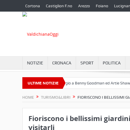
Cortona
Castiglion F.no
Arezzo
Foiano
Lucigna
NOTIZIE
CRONACA
SPORT
POLITICA
tembre a Camucia?
ULTIME NOTIZIE
Omaggio a Benny Goodman ed Artie Shaw
Cor
HOME
TURISMO&LIBRI
FIORISCONO I BELLISSIMI GI
Fioriscono i bellissimi giardin
visitarli