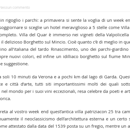
Nessun commento
 in rigoglio i parchi: a primavera si sente la voglia di un week e
soggiornare si sceglie un hotel meraviglioso a 5 stelle come Villa
ompleto. Villa del Quar è immerso nei vigneti della Valpolicella
 il delizioso Borghetto sul Mincio. Cioè quanto c’è di meglio in qu
no all’italiana del tardo Rinascimento, uno dei parchi-giardino
pre nuovi colori, ed infine un idilliaco borghetto sul fiume Min
 e suggestione.
a a soli 10 minuti da Verona e a pochi km dal lago di Garda. Ques
te e città d’arte, tutti siti importantissimi molti dei quali sott
el mondo per i suoi vini eccezionali, resa celebre da poeti e arti
orica.
reta al vostro week end quest’antica villa patriziacon 25 tra ca
nuamente il neoclassicismo dell’architettura esterna e un certo s
come attestato dalla data del 1539 posta su un fregio, mentre un a