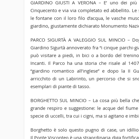
GIARDINO GIUSTI A VERONA – E’ uno dei più bei 
Cinquecento e via via completato ed abbellito. Le st
le fontane con il loro filo d’acqua, le vasche mus
giardino, giustamente dichiarato Monumento Nazi
PARCO SIGURTÀ A VALEGGIO SUL MINCIO – Dopo la
Giardino Sigurtà annoverato fra “i cinque parchi-g
può visitare a piedi, in bici o a bordo del trenino
Incanti. Il Parco ha una storia che risale al 14
“giardino romantico all’inglese” e dopo la II 
arricchito di un Labirinto, un percorso che si s
esemplari di piante di tasso.
BORGHETTO SUL MINCIO – La cosa più bella che Bo
grande respiro e suggestione: le acque del fiume
specie di uccelli, tra cui i cigni, ma si agitano e im
Borghetto è solo questo pugno di case, un idillio
Il Ponte Visconteo è una straordinaria diga fortifica