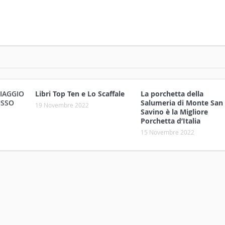
VIAGGIO
Libri Top Ten e Lo Scaffale
La porchetta della
USSO
Salumeria di Monte San
19 Novembre 2022
Savino è la Migliore
Porchetta d’Italia
15 Novembre 2022