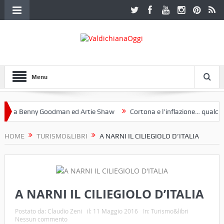
Menu
a Benny Goodman ed Artie Shaw
Cortona e l’inflazione… qualche de
otoclub Etruria. Una mostra a Palazzo Ferretti a Cortona e un libro
HOME
TURISMO&LIBRI
A NARNI IL CILIEGIOLO D’ITALIA
A NARNI IL CILIEGIOLO D’ITALIA
Postato da:
Claudio Zeni
il:
11 Maggio 2016
In:
Turismo&libri
Nessun commento