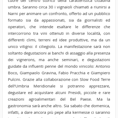
cuore del centro storico della caratteristica cittadina
umbra. Saranno circa 30 i vignaioli chiamati a riunirsi a
Narni per animare un confronto, offerto ad un pubblico
formato sia da appassionati, sia da giornalisti ed
operatori, che intende esaltare le differenze che
intercorrono tra vini ottenuti in diverse località, con
differenti climi, terreni ed idee produttive, ma da un
unico vitigno: il ciliegiolo. La manifestazione sarà non
soltanto degustazioni ai banchi di assaggio alla presenza
dei vignerons, ma anche seminari, e degustazioni
guidate da influenti penne del mondo vinicolo: Antonio
Boco, Giampaolo Gravina, Fabio Pracchia e Giampiero
Pulcini. Grazie alla collaborazione con Slow Food Terre
dell’Umbria Meridionale si potranno apprezzare,
degustare ed acquistare alcuni Presidi, piccole e rare
creazioni agroalimentari del Bel Paese. Ma la
gastronomia sarà anche altro. Sia sabato che domenica,
infatti, a dare ancora più pepe alla kermesse ci saranno