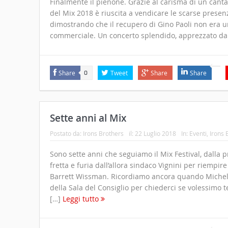
Finalmente il pienone. Grazie al carisma di un canta
del Mix 2018 è riuscita a vendicare le scarse presenze
dimostrando che il recupero di Gino Paoli non era u
commerciale. Un concerto splendido, apprezzato da
Share
Tweet
Share
Share
0
Sette anni al Mix
Postato da:
Irons Brothers
il:
22 Luglio 2018
In:
Eventi
,
Irons 
Sono sette anni che seguiamo il Mix Festival, dalla 
fretta e furia dall’allora sindaco Vignini per riempire
Barrett Wissman. Ricordiamo ancora quando Michele 
della Sala del Consiglio per chiederci se volessimo t
[…]
Leggi tutto