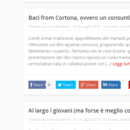
Baci from Cortona, ovvero un consunt
Postato da:
Irons Brothers
il:
24 Luglio 2018
In:
Eventi
,
Irons 
Com’è ormai tradizione, approfittiamo del martedì po
riflessione sul Mix appena concluso, proponendo spunt
debellando i superbi. Partiamo con le cose buone: q
presentazioni dei libri hanno ripreso un ruolo train
un’iniziativa nata in collaborazione con […]
Leggi tu
Share
Tweet
Share
Share
0
Al largo i giovani (ma forse è meglio co
Postato da:
Irons Brothers
il:
23 Luglio 2018
In:
Eventi
,
Irons 