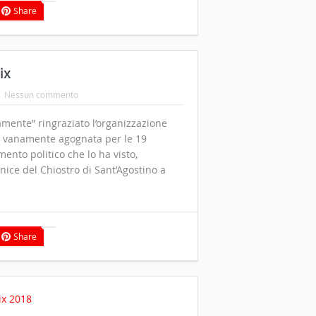
Share
ix
Nessun commento
amente” ringraziato l’organizzazione
la vanamente agognata per le 19
nto politico che lo ha visto,
rnice del Chiostro di Sant’Agostino a
Share