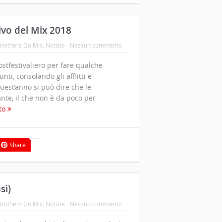
ivo del Mix 2018
Brothers Go Mix
,
Notizie
Nessun commento
stfestivaliero per fare qualche
i, consolando gli afflitti e
uest’anno si può dire che le
ante, il che non è da poco per
tto
Share
sì)
Brothers Go Mix
,
Notizie
Nessun commento