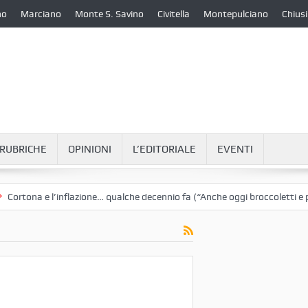
no
Marciano
Monte S. Savino
Civitella
Montepulciano
Chiusi
RUBRICHE
OPINIONI
L’EDITORIALE
EVENTI
e l’inflazione… qualche decennio fa (“Anche oggi broccoletti e patate”)