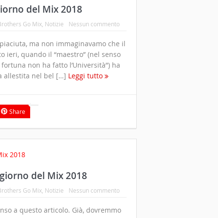
giorno del Mix 2018
Brothers Go Mix
,
Notizie
Nessun commento
dispiaciuta, ma non immaginavamo che il
o ieri, quando il “maestro” (nel senso
fortuna non ha fatto l’Università”) ha
 allestita nel bel […]
Leggi tutto
Share
 giorno del Mix 2018
Brothers Go Mix
,
Notizie
Nessun commento
senso a questo articolo. Già, dovremmo