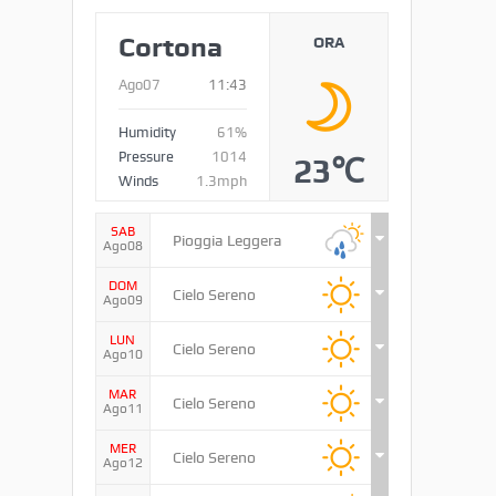
Cortona
ORA
Ago07
11:43
Humidity
61%
Pressure
1014
23℃
Winds
1.3mph
SAB
Pioggia Leggera
Ago08
DOM
Cielo Sereno
Ago09
LUN
Cielo Sereno
Ago10
MAR
Cielo Sereno
Ago11
MER
Cielo Sereno
Ago12