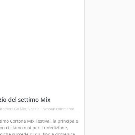
mercoledì
e
1 Comment
e per questo, non sono mai state così
e immediato esternare le proprie
tante con una platea potenzialmente
di riflessione su ciò che scriviamo,
Share
ti Recenti
Informazioni
Contatti