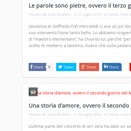
Le parole sono pietre, ovvero il terzo 
Postato da:
Irons Brothers
il:
21 Luglio 2018
In:
Eventi
,
Irons 
L’assenza di Goffredo Fofi mercoledì ci era un po’ 
suo intervento fosse tanto bello. Lo abbiamo scopert
di “maestro elementare”, ha chiarito lui, perché “per 
scelto di mettersi a tavolino, invece che sulla pedana
Share
Tweet
Share
Share
0
Una storia d’amore, ovvero il secondo
Postato da:
Irons Brothers
il:
20 Luglio 2018
In:
Eventi
,
Irons 
L’ultima parte del concerto di ieri sera ha dato un 