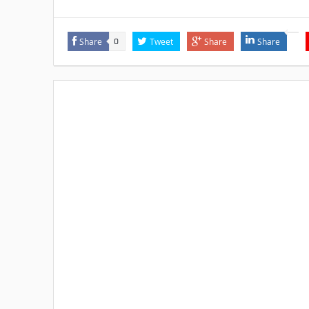
Share
Tweet
Share
Share
0
Le parole sono importanti, ovvero l’ini
Postato da:
Irons Brothers
il:
18 Luglio 2018
In:
Eventi
,
Irons 
Alle 11 di questa mattina si è alzato il sipario sul se
serie di eventi dell’estate cortonese. Noi Irons, che 
c’eravamo, e come d’abitudine vi racconteremo quel
22. Come l’anno scorso, è stata confermata la riduzi
Share
Tweet
Share
Share
0