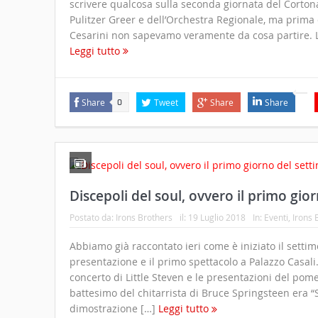
scrivere qualcosa sulla seconda giornata del Cortona
Pulitzer Greer e dell’Orchestra Regionale, ma prima 
Cesarini non sapevamo veramente da cosa partire. La
Leggi tutto
Share
Tweet
Share
Share
0
Discepoli del soul, ovvero il primo gio
Postato da:
Irons Brothers
il:
19 Luglio 2018
In:
Eventi
,
Irons 
Abbiamo già raccontato ieri come è iniziato il settim
presentazione e il primo spettacolo a Palazzo Casali
concerto di Little Steven e le presentazioni del pom
battesimo del chitarrista di Bruce Springsteen era “
dimostrazione […]
Leggi tutto