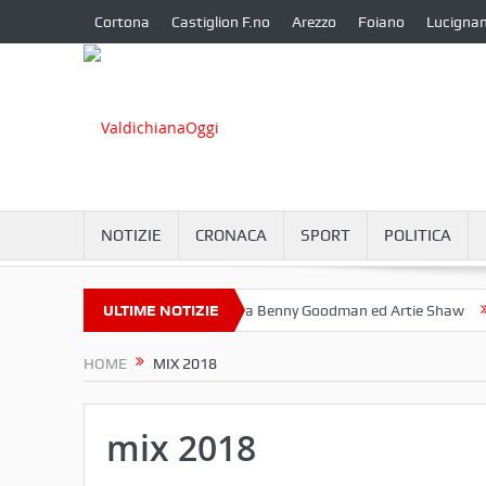
Cortona
Castiglion F.no
Arezzo
Foiano
Lucigna
NOTIZIE
CRONACA
SPORT
POLITICA
e a Camucia?
ULTIME NOTIZIE
Omaggio a Benny Goodman ed Artie Shaw
Cortona 
HOME
MIX 2018
mix 2018