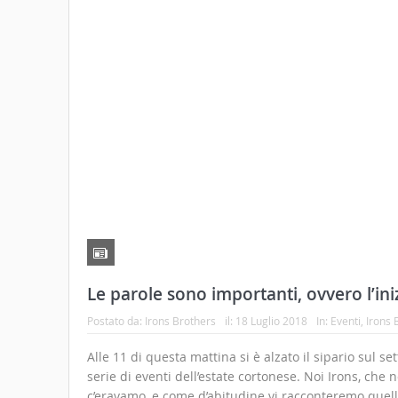
Tutto sul Mix Festival 2018 che parte 
Postato da:
Ufficio Stampa
il:
16 Luglio 2018
In:
Eventi
,
Notizi
Le parole non sono mai state così tante. Forse anch
importanti. In un’epoca in cui è diventato semplice 
emozioni e i propri commenti, condividendoli all’is
globale, il Cortona Mix Festival propone un momento 
[…]
Leggi tutto
Share
Tweet
Share
Share
0
Twitter
Commen