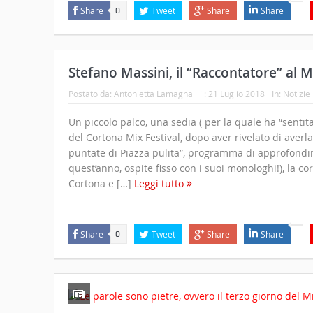
Share
Tweet
Share
Share
0
Stefano Massini, il “Raccontatore” al M
Postato da:
Antonietta Lamagna
il:
21 Luglio 2018
In:
Notizie
Un piccolo palco, una sedia ( per la quale ha “sentit
del Cortona Mix Festival, dopo aver rivelato di aver
puntate di Piazza pulita”, programma di approfondime
quest’anno, ospite fisso con i suoi monologhi!), la co
Cortona e […]
Leggi tutto
Share
Tweet
Share
Share
0