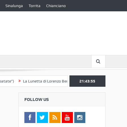
Sinalunga
Torrita
Chianciano
La Lunetta di Lorenzo Berrettini lascia il Convento di S. Chiara per il 
21:43:56
FOLLOW US