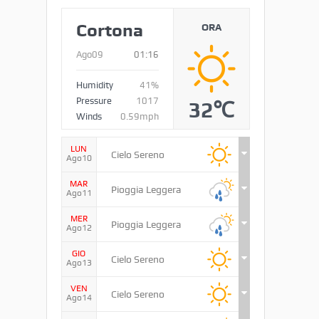
Cortona
ORA
Ago09
01:16
Humidity
41%
Pressure
1017
32℃
Winds
0.59mph
LUN
Cielo Sereno
Ago10
MAR
Pioggia Leggera
Ago11
MER
Pioggia Leggera
Ago12
GIO
Cielo Sereno
Ago13
VEN
Cielo Sereno
Ago14