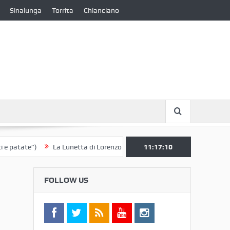
Sinalunga
Torrita
Chianciano
ate”)
La Lunetta di Lorenzo Berrettini lascia il Convento di S. Chiara 
11:17:11
FOLLOW US