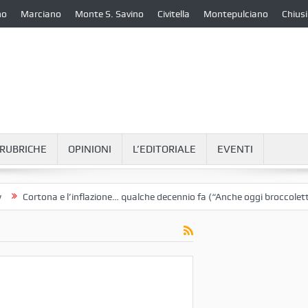
no
Marciano
Monte S. Savino
Civitella
Montepulciano
Chiusi
RUBRICHE
OPINIONI
L’EDITORIALE
EVENTI
ortona e l’inflazione… qualche decennio fa (“Anche oggi broccoletti e pat