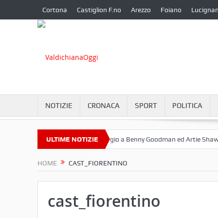
Cortona
Castiglion F.no
Arezzo
Foiano
Lucigna
NOTIZIE
CRONACA
SPORT
POLITICA
ttembre a Camucia?
ULTIME NOTIZIE
Omaggio a Benny Goodman ed Artie Shaw
C
HOME
CAST_FIORENTINO
cast_fiorentino