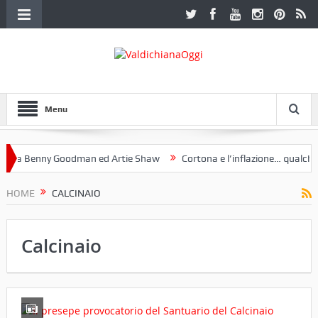
Menu
a Benny Goodman ed Artie Shaw
Cortona e l’inflazione… qualche de
otoclub Etruria. Una mostra a Palazzo Ferretti a Cortona e un libro
HOME
CALCINAIO
Calcinaio