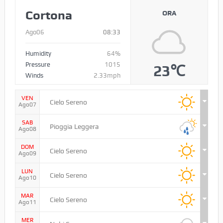
Cortona
ORA
Ago06
08:33
Humidity
64%
Pressure
1015
23℃
Winds
2.33mph
VEN
Cielo Sereno
Ago07
SAB
Pioggia Leggera
Ago08
DOM
Cielo Sereno
Ago09
LUN
Cielo Sereno
Ago10
MAR
Cielo Sereno
Ago11