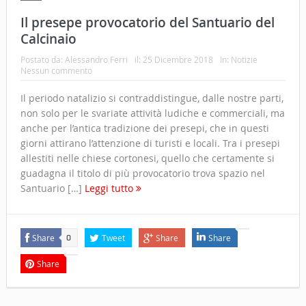
Il presepe provocatorio del Santuario del
Calcinaio
Postato da:
Alessandro Ferri
il:
25 Dicembre 2018
In:
Notizie
Nessun commento
Il periodo natalizio si contraddistingue, dalle nostre parti,
non solo per le svariate attività ludiche e commerciali, ma
anche per l’antica tradizione dei presepi, che in questi
giorni attirano l’attenzione di turisti e locali. Tra i presepi
allestiti nelle chiese cortonesi, quello che certamente si
guadagna il titolo di più provocatorio trova spazio nel
Santuario […]
Leggi tutto
Share
Tweet
Share
Share
0
Share