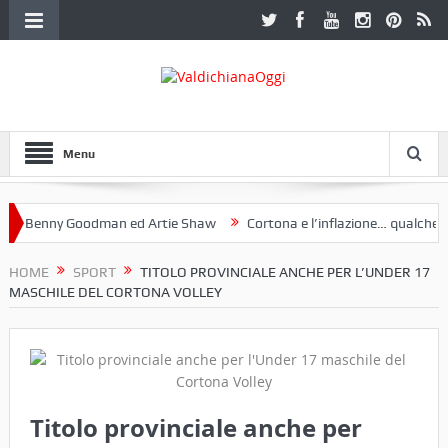
Menu
 Benny Goodman ed Artie Shaw
Cortona e l’inflazione… qualche dece
oclub Etruria. Una mostra a Palazzo Ferretti a Cortona e un libro
HOME
SPORT
TITOLO PROVINCIALE ANCHE PER L’UNDER 17
MASCHILE DEL CORTONA VOLLEY
Titolo provinciale anche per