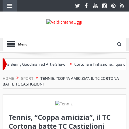
Menu
 a Benny Goodman ed Artie Shaw
Cortona e l’inflazione… qualche de
otoclub Etruria. Una mostra a Palazzo Ferretti a Cortona e un libro
HOME
SPORT
TENNIS, “COPPA AMICIZIA”, IL TC CORTONA
BATTE TC CASTIGLIONI
Tennis, “Coppa amicizia”, il TC
Cortona batte TC Castiglioni