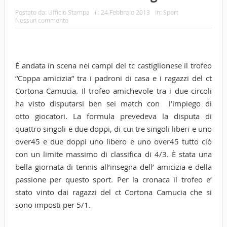
Postato da:
Ufficio Stampa
il:
24 Febbraio 2013
In:
Sport
Nessun commento
È andata in scena nei campi del tc castiglionese il trofeo
“Coppa amicizia” tra i padroni di casa e i ragazzi del ct
Cortona Camucia. Il trofeo amichevole tra i due circoli
ha visto disputarsi ben sei match con l’impiego di
otto giocatori. La formula prevedeva la disputa di
quattro singoli e due doppi, di cui tre singoli liberi e uno
over45 e due doppi uno libero e uno over45 tutto ciò
con un limite massimo di classifica di 4/3. È stata una
bella giornata di tennis all’insegna dell’ amicizia e della
passione per questo sport. Per la cronaca il trofeo e’
stato vinto dai ragazzi del ct Cortona Camucia che si
sono imposti per 5/1.