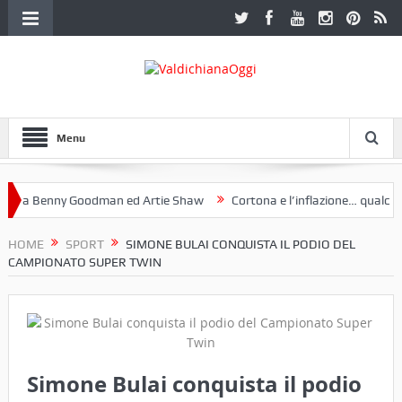
Menu
a Benny Goodman ed Artie Shaw
Cortona e l’inflazione… qualche de
otoclub Etruria. Una mostra a Palazzo Ferretti a Cortona e un libro
HOME
SPORT
SIMONE BULAI CONQUISTA IL PODIO DEL
CAMPIONATO SUPER TWIN
Simone Bulai conquista il podio