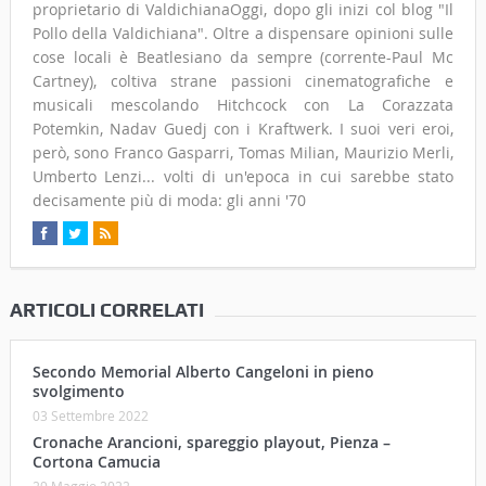
proprietario di ValdichianaOggi, dopo gli inizi col blog "Il
Pollo della Valdichiana". Oltre a dispensare opinioni sulle
cose locali è Beatlesiano da sempre (corrente-Paul Mc
Cartney), coltiva strane passioni cinematografiche e
musicali mescolando Hitchcock con La Corazzata
Potemkin, Nadav Guedj con i Kraftwerk. I suoi veri eroi,
però, sono Franco Gasparri, Tomas Milian, Maurizio Merli,
Umberto Lenzi... volti di un'epoca in cui sarebbe stato
decisamente più di moda: gli anni '70
ARTICOLI CORRELATI
Secondo Memorial Alberto Cangeloni in pieno
svolgimento
03 Settembre 2022
Cronache Arancioni, spareggio playout, Pienza –
Cortona Camucia
29 Maggio 2022