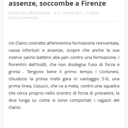
assenze, soccombe a Firenze
Postato da:
Ufficio Stampa
il:
21 Ottobre 2013
In:
Sport
Nessun commento
Un Clanis costretto all’ennesima formazione reinventata,
causa infortuni e assenze, scopre che anche le sue
riserve sanno battersi alla pari contro una formazione, i
fiorentini dell’Isol8, che non disdegna l’uso di forza e
grinta . Tengono bene il primo tempo i Cortonesi,
chiudono la prima metà gara in vantaggio 5-0; una
prima linea, Casucci, che va a meta, contro una squadra
che cerca proprio nello scontro di forza di prevalere, la
dice lunga su come si sono comportati i ragazzi del
Clanis.