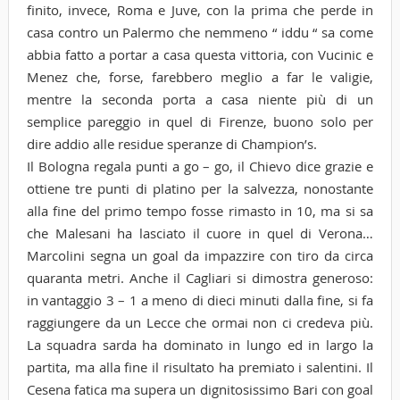
finito, invece, Roma e Juve, con la prima che perde in
casa contro un Palermo che nemmeno “ iddu “ sa come
abbia fatto a portar a casa questa vittoria, con Vucinic e
Menez che, forse, farebbero meglio a far le valigie,
mentre la seconda porta a casa niente più di un
semplice pareggio in quel di Firenze, buono solo per
dire addio alle residue speranze di Champion’s.
Il Bologna regala punti a go – go, il Chievo dice grazie e
ottiene tre punti di platino per la salvezza, nonostante
alla fine del primo tempo fosse rimasto in 10, ma si sa
che Malesani ha lasciato il cuore in quel di Verona…
Marcolini segna un goal da impazzire con tiro da circa
quaranta metri. Anche il Cagliari si dimostra generoso:
in vantaggio 3 – 1 a meno di dieci minuti dalla fine, si fa
raggiungere da un Lecce che ormai non ci credeva più.
La squadra sarda ha dominato in lungo ed in largo la
partita, ma alla fine il risultato ha premiato i salentini. Il
Cesena fatica ma supera un dignitosissimo Bari con goal