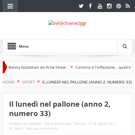
Menu
 Benny Goodman ed Artie Shaw
Cortona e l’inflazione… qualche dece
oclub Etruria. Una mostra a Palazzo Ferretti a Cortona e un libro
HOME
SPORT
IL LUNEDÌ NEL PALLONE (ANNO 2, NUMERO 33)
Il lunedì nel pallone (anno 2,
numero 33)
Postato da:
Stefano "Steve the Broker" Bertini
il:
18 Aprile 2011
In:
Sport
Nessun commento