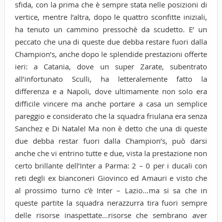
sfida, con la prima che è sempre stata nelle posizioni di
vertice, mentre l’altra, dopo le quattro sconfitte iniziali,
ha tenuto un cammino pressochè da scudetto. E’ un
peccato che una di queste due debba restare fuori dalla
Champion’s, anche dopo le splendide prestazioni offerte
ieri: a Catania, dove un super Zarate, subentrato
all’infortunato Sculli, ha letteralemente fatto la
differenza e a Napoli, dove ultimamente non solo era
difficile vincere ma anche portare a casa un semplice
pareggio e considerato che la squadra friulana era senza
Sanchez e Di Natale! Ma non è detto che una di queste
due debba restar fuori dalla Champion’s, può darsi
anche che vi entrino tutte e due, vista la prestazione non
certo brillante dell’Inter a Parma: 2 – 0 per i ducali con
reti degli ex bianconeri Giovinco ed Amauri e visto che
al prossimo turno c’è Inter – Lazio…ma si sa che in
queste partite la squadra nerazzurra tira fuori sempre
delle risorse inaspettate…risorse che sembrano aver