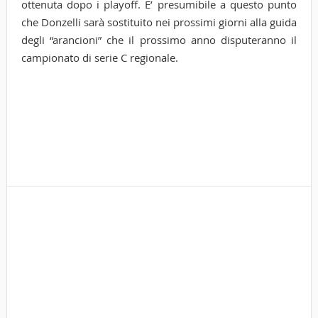
ottenuta dopo i playoff. E’ presumibile a questo punto
che Donzelli sarà sostituito nei prossimi giorni alla guida
degli “arancioni” che il prossimo anno disputeranno il
campionato di serie C regionale.
Tags
cor
cor
vol
vol