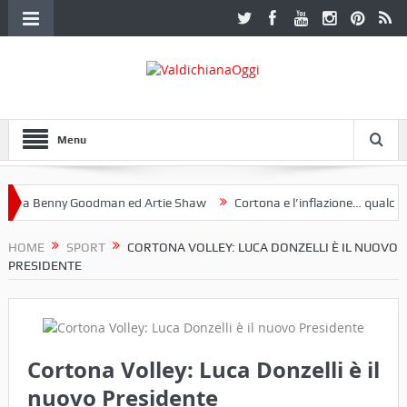
Menu
 a Benny Goodman ed Artie Shaw
Cortona e l’inflazione… qualche de
otoclub Etruria. Una mostra a Palazzo Ferretti a Cortona e un libro
HOME
SPORT
CORTONA VOLLEY: LUCA DONZELLI È IL NUOVO
PRESIDENTE
Cortona Volley: Luca Donzelli è il
nuovo Presidente