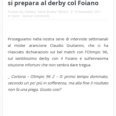
si prepara al derby col Foiano
Postato da:
Stefano "Steve Bookie" Bertini
il:
10 Novembre 2011
In:
Sport
Nessun commento
Proseguiamo nella nostra serie di interviste settimanali
al mister arancione Claudio Giulianini, che ci ha
rilasciato dichiarazioni sul bel match con l’Olimpic 96,
sul sentitissimo derby con il Foiano e sull’ennesima
situzione infortuni che non senbra dare tregua.
_ Cortona – Olimpic 96 2 – 0: primo tempo dominato,
secondo un po’ più in sofferenza, ma alla fine il risultato
non fa una piega. Giusto così?