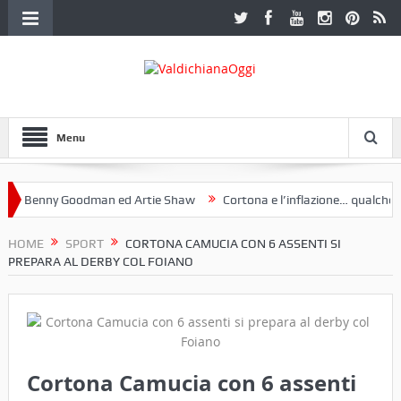
Menu
Benny Goodman ed Artie Shaw
Cortona e l’inflazione… qualche decen
club Etruria. Una mostra a Palazzo Ferretti a Cortona e un libro
HOME
SPORT
CORTONA CAMUCIA CON 6 ASSENTI SI
PREPARA AL DERBY COL FOIANO
Cortona Camucia con 6 assenti