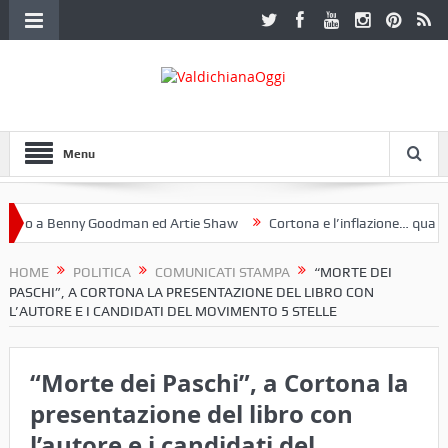
Menu
o a Benny Goodman ed Artie Shaw
Cortona e l’inflazione… qualche 
 Fotoclub Etruria. Una mostra a Palazzo Ferretti a Cortona e un libro
HOME
POLITICA
COMUNICATI STAMPA
“MORTE DEI
PASCHI”, A CORTONA LA PRESENTAZIONE DEL LIBRO CON
L’AUTORE E I CANDIDATI DEL MOVIMENTO 5 STELLE
“Morte dei Paschi”, a Cortona la
presentazione del libro con
l’autore e i candidati del