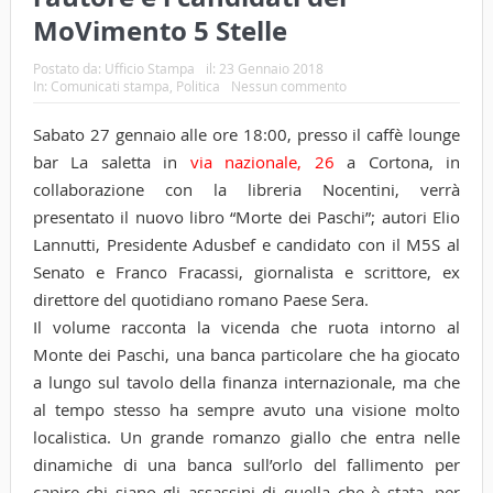
MoVimento 5 Stelle
Postato da:
Ufficio Stampa
il:
23 Gennaio 2018
In:
Comunicati stampa
,
Politica
Nessun commento
Sabato 27 gennaio alle ore 18:00, presso il caffè lounge
bar La saletta in
via nazionale, 26
a Cortona, in
collaborazione con la libreria Nocentini, verrà
presentato il nuovo libro “Morte dei Paschi”; autori Elio
Lannutti, Presidente Adusbef e candidato con il M5S al
Senato e Franco Fracassi, giornalista e scrittore, ex
direttore del quotidiano romano Paese Sera.
Il volume racconta la vicenda che ruota intorno al
Monte dei Paschi, una banca particolare che ha giocato
a lungo sul tavolo della finanza internazionale, ma che
al tempo stesso ha sempre avuto una visione molto
localistica. Un grande romanzo giallo che entra nelle
dinamiche di una banca sull’orlo del fallimento per
capire chi siano gli assassini di quella che è stata, per