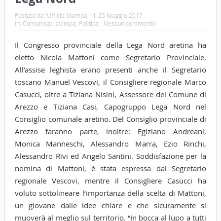
Postato da:
Ufficio Stampa
il:
25 Maggio 2017
In:
Comunicati stampa
,
Politica
Nessun commento
Il Congresso provinciale della Lega Nord aretina ha
eletto Nicola Mattoni come Segretario Provinciale.
All’assise leghista erano presenti anche il Segretario
toscano Manuel Vescovi, il Consigliere regionale Marco
Casucci, oltre a Tiziana Nisini, Assessore del Comune di
Arezzo e Tiziana Casi, Capogruppo Lega Nord nel
Consiglio comunale aretino. Del Consiglio provinciale di
Arezzo faranno parte, inoltre: Egiziano Andreani,
Monica Manneschi, Alessandro Marra, Ezio Rinchi,
Alessandro Rivi ed Angelo Santini. Soddisfazione per la
nomina di Mattoni, è stata espressa dal Segretario
regionale Vescovi, mentre il Consigliere Casucci ha
voluto sottolineare l’importanza della scelta di Mattoni,
un giovane dalle idee chiare e che sicuramente si
muoverà al meglio sul territorio. “In bocca al lupo a tutti