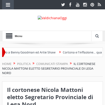
Menu
o a Benny Goodman ed Artie Shaw
Cortona e l’inflazione… qualche 
 Fotoclub Etruria. Una mostra a Palazzo Ferretti a Cortona e un libro
HOME
POLITICA
COMUNICATI STAMPA
IL CORTONESE
NICOLA MATTONI ELETTO SEGRETARIO PROVINCIALE DI LEGA
NORD
Il cortonese Nicola Mattoni
eletto Segretario Provinciale di
Lega Nord