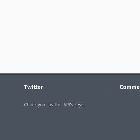
Twitter
Commen
Check your twitter API's keys