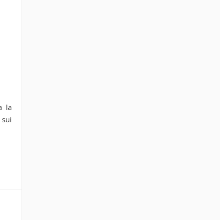
a la
 sui