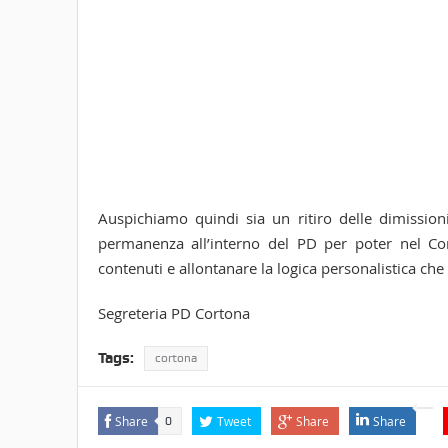
Auspichiamo quindi sia un ritiro delle dimissio
permanenza all’interno del PD per poter nel Con
contenuti e allontanare la logica personalistica che
Segreteria PD Cortona
Tags:
cortona
Share
Tweet
Share
Share
0