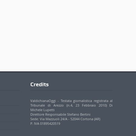
Credits
ValdichianaOggi - Testata giornalistica registrata al
Tribunale di Arezzo (n.4, 23 Febbraio 2010) Di
Michele Lupetti
Direttore Responsabile Stefano Bertini
Sede: Via Mazzuoli 24/A - 52044 Cortona (AR)
P. IVA 01895420519