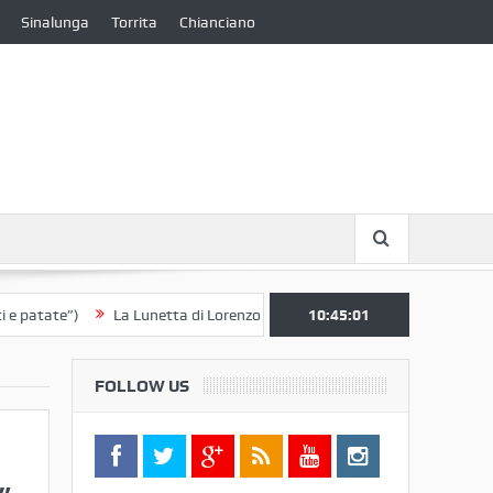
Sinalunga
Torrita
Chianciano
ate”)
La Lunetta di Lorenzo Berrettini lascia il Convento di S. Chiara 
10:45:01
FOLLOW US