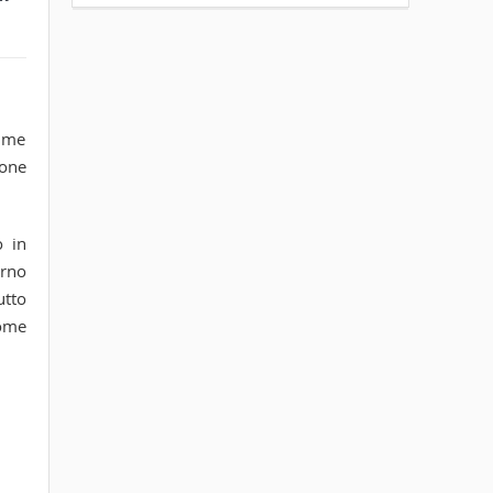
”
rime
ione
o in
erno
utto
come