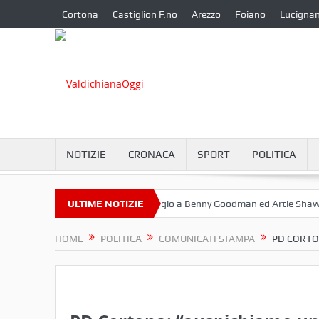
Cortona
Castiglion F.no
Arezzo
Foiano
Lucigna
NOTIZIE
CRONACA
SPORT
POLITICA
ttembre a Camucia?
ULTIME NOTIZIE
Omaggio a Benny Goodman ed Artie Shaw
C
HOME
POLITICA
COMUNICATI STAMPA
PD CORTON