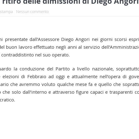
itiro delle dimissioni di Diego Angori
 stampa
Nessun commento
ni presentate dall’Assessore Diego Angori nei giorni scorsi esp
el buon lavoro effettuato negli anni al servizio dell’Amministraz
 contraddistinto nel suo operato.
ardo la conduzione del Partito a livello nazionale, soprattutt
e elezioni di Febbraio ad oggi e attualmente nell’opera di gov
nario che avremmo voluto qualche mese fa e quello che sopratt
o che solo dall’interno e attraverso figure capaci e trasparenti 
cratico.