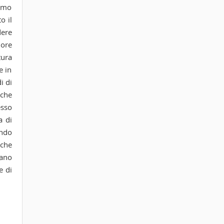
iamo
o il
dere
iore
tura
e in
i di
 che
esso
a di
ando
 che
iano
e di