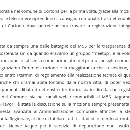
crazia nel comune di Cortona per la prima volta, grazie alla moz
, le telecamere riprendono il consiglio comunale, trasmettendol
di Cortona, dove potrete ancora trovare la registrazione integ
 stata da sempre una delle battaglie del M5S per la trasparenza d
 sostenuta sin da quando eravamo un gruppo “meetup”, e la vol
na mozione in tal senso come primo atto del primo consiglio comu
ingraziamo l’Amministrazione e la maggioranza che la sostiene,
 entro i termini di regolamento alla realizzazione tecnica di qu
, anche chi oramai abita lontano dalla nostra città, di poter ve
gomenti dibattuti nel nostro territorio, sia in diretta che regist
ito del Comune, sia nei canali web riconducibili al M5S. Argom
i lavori, è stata la discussione sulla mozione sempre presentata
chiesta avanzata all’Amministrazione Comunale affinché la st
nta Regionale, al fine di tutelare tutti i cittadini in merito ai rimb
Soc. Nuove Acque per il servizio di depurazione non usufru