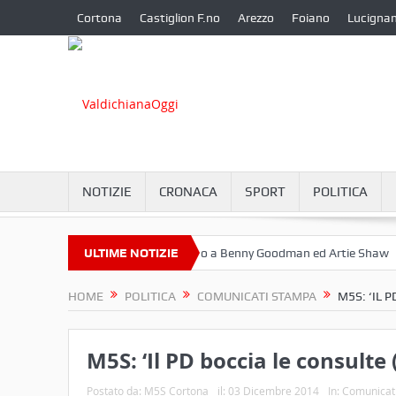
Cortona
Castiglion F.no
Arezzo
Foiano
Lucigna
NOTIZIE
CRONACA
SPORT
POLITICA
bre a Camucia?
ULTIME NOTIZIE
Omaggio a Benny Goodman ed Artie Shaw
Corto
HOME
POLITICA
COMUNICATI STAMPA
M5S: ‘IL 
M5S: ‘Il PD boccia le consulte
Postato da:
M5S Cortona
il:
03 Dicembre 2014
In:
Comunicat