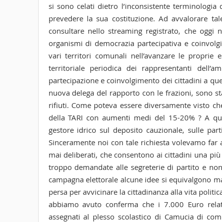
si sono celati dietro l’inconsistente terminologia
prevedere la sua costituzione. Ad avvalorare tale
consultare nello streaming registrato, che oggi 
organismi di democrazia partecipativa e coinvolgi
vari territori comunali nell’avanzare le proprie
territoriale periodica dei rappresentanti dell’
partecipazione e coinvolgimento dei cittadini a quel
nuova delega del rapporto con le frazioni, sono sta
rifiuti. Come poteva essere diversamente visto che
della TARI con aumenti medi del 15-20% ? A quando
gestore idrico sul deposito cauzionale, sulle par
Sinceramente noi con tale richiesta volevamo far at
mai deliberati, che consentono ai cittadini una più
troppo demandate alle segreterie di partito e non 
campagna elettorale alcune idee si equivalgono ma po
persa per avvicinare la cittadinanza alla vita polit
abbiamo avuto conferma che i 7.000 Euro relati
assegnati al plesso scolastico di Camucia di comp