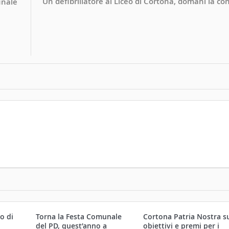
Un defibrillatore al Liceo di Cortona, domani la c
unale
o di
Torna la Festa Comunale
Cortona Patria Nostra s
.
del PD, quest’anno a
obiettivi e premi per i