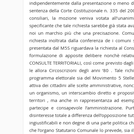
indipendentemente dalla presentazione o meno dell
sentenza della Corte Costituzionale n. 335 del 20
consiliari, la mozione veniva votata all’unan
specificante che tale richiesta sarebbe già stata
noi un marchio più che una precisazione. Comun
richiesta inoltrata dalla conferenza de i comun
presentata dal M5S riguardava la richiesta al Cons
formulazione di apposite delibere nonchè relativ
CONSULTE TERRITORIALI, così come previsto dagli a
le allora Circoscrizioni degli anni ‘80 . Tale ri
programma elettorale sia del Movimento 5 Stelle 
attiva dei cittadini alle scelte amministrative, n
un organismo, un interscambio diretto e propositi
territori , ma anche in rappresentanza ad esempi
partecipe e consapevole l’amministrazione. P
disinteresse totale a differenza dell’opposizione tu
ingiustificabili e non degne di una parte politica 
che l’organo Statutario Comunale lo prevede, sia i