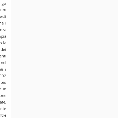
ligo
utti
esti
ne i
enza
mpia
o la
 dei
enti
 nel
ne ?
2002
 più
e in
ione
ate,
ente
ntre