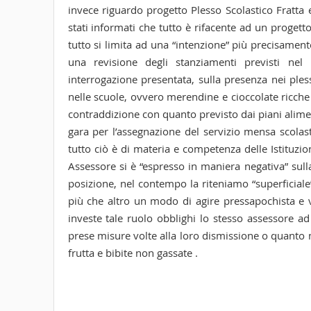
invece riguardo progetto Plesso Scolastico Fratta
stati informati che tutto è rifacente ad un progett
tutto si limita ad una “intenzione” più precisament
una revisione degli stanziamenti previsti ne
interrogazione presentata, sulla presenza nei pless
nelle scuole, ovvero merendine e cioccolate ricche
contraddizione con quanto previsto dai piani alimen
gara per l’assegnazione del servizio mensa scola
tutto ciò è di materia e competenza delle Istituzio
Assessore si è “espresso in maniera negativa” sulla
posizione, nel contempo la riteniamo “superficiale”
più che altro un modo di agire pressapochista e v
investe tale ruolo obblighi lo stesso assessore ad
prese misure volte alla loro dismissione o quanto m
frutta e bibite non gassate .