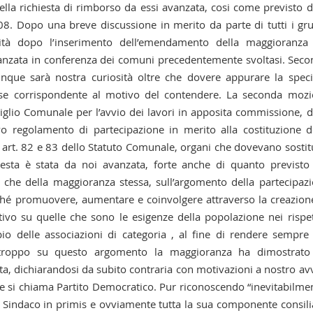
a richiesta di rimborso da essi avanzata, cosi come previsto d
08. Dopo una breve discussione in merito da parte di tutti i gr
imità dopo l’inserimento dell’emendamento della maggioranz
 avanzata in conferenza dei comuni precedentemente svoltasi. Sec
que sarà nostra curiosità oltre che dovere appurare la speci
i se corrispondente al motivo del contendere. La seconda moz
iglio Comunale per l’avvio dei lavori in apposita commissione, d
o regolamento di partecipazione in merito alla costituzione d
rt. 82 e 83 dello Statuto Comunale, organi che dovevano sostit
chiesta è stata da noi avanzata, forte anche di quanto previsto
che della maggioranza stessa, sull’argomento della partecipaz
onché promuovere, aumentare e coinvolgere attraverso la creazion
vo su quelle che sono le esigenze della popolazione nei rispet
o delle associazioni di categoria , al fine di rendere sempre
urtroppo su questo argomento la maggioranza ha dimostrato
tta, dichiarandosi da subito contraria con motivazioni a nostro av
che si chiama Partito Democratico. Pur riconoscendo “inevitabilme
l Sindaco in primis e ovviamente tutta la sua componente consili