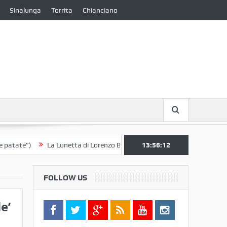
Sinalunga
Torrita
Chianciano
)
La Lunetta di Lorenzo Berrettini lascia il Convento di S. Chiara per 
13:56:13
FOLLOW US
e’