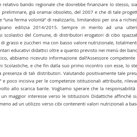
 e relativo bando regionale che dovrebbe finanziare lo stesso, s
o preliminare, già oramai obsoleto, del 2007 e che di tale progett
e “una ferma volontà” di realizzarlo, limitandosi per ora a richie
l piano edilizia 2014/2015. Sempre in merito ad una ulter
i scolastici del Comune, di distributori erogatori di cibo spazza
 di grassi e zuccheri ma con basso valore nutrizionale, totalment
tari educativi didattici oltre a quanto previsto nei menù dei band
stico, abbiamo ricevuto informazione dall’Assessore competente
ni Scolastiche, e che fin dalla suo primo incontro con esse, lo st
 presenza di tali distributori. Valutando positivamente tale pres
 e poco incisiva per le competenze istituzionali attribuite, rilev
olto allo scarica barile. Vogliamo sperare che la responsabilità
 un maggior interesse verso le Istituizioni Didattiche affinchè s
eno ad un utilizzo verso cibi contenenti valori nutrizionali a bas