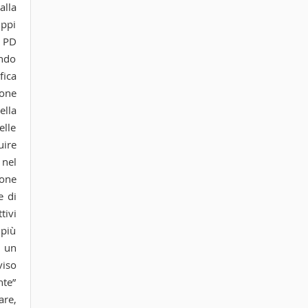
alla
uppi
a PD
ondo
fica
ione
ella
elle
uire
 nel
ione
e di
tivi
 più
 un
viso
nte”
are,