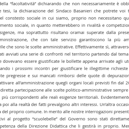
 della “facoltatività” dichiarando che non necessariamente è obb
 tesi, la dichiarazione del Sindaco Basanieri che potrete voi t
nel constesto sociale in cui siamo, proprio non necessitano qu
mento sociale, in quanto metterebbero in rivalità e competizio
 esigenze, ma soprattutto risultano oramai superate dalla pres
amministrazione, che con tale servizio garantiscono la più a
le che sono le scelte amministrative. Effettivamente sì, attravers
ti avviati una serie di confronti nel territorio partendo dal tema
 dovevano essere giustificate le bollette appena arrivate agli ut
 i prossimi incontri per giustificare le illegittime richieste
tite pregresse e sui mancati rimborsi delle quote di depurazio
tivare all’amministrazione quegli organi locali previsti fin dal 
 diretta partecipazione alle scelte politico-amministrative sempre
più corrispondenti alle reali esigenze territoriali. Evidentement
i alla realtà dei fatti prevalgono altri interessi. Un’altra occas
ica del proprio comune. In merito alle nostre interrogazioni present
vi al progetto “scuolebelle” del Governo sono stati direttam
etenza della Direzione Didattica che li gestirà in proprio. Me