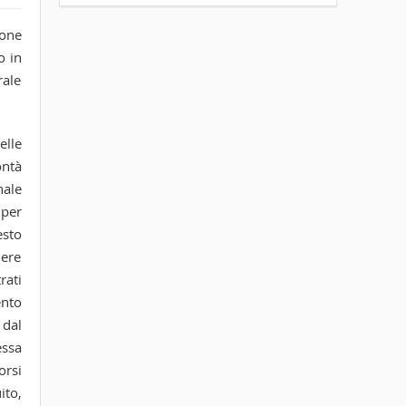
ione
o in
rale
elle
ontà
nale
 per
esto
dere
rati
ento
 dal
essa
orsi
ito,