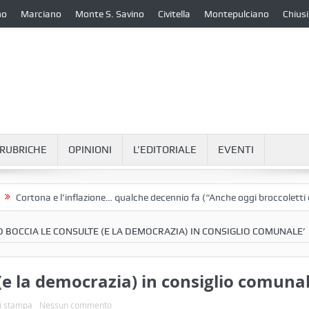
no
Marciano
Monte S. Savino
Civitella
Montepulciano
Chiusi
RUBRICHE
OPINIONI
L’EDITORIALE
EVENTI
na e l’inflazione… qualche decennio fa (“Anche oggi broccoletti e patate”
PD BOCCIA LE CONSULTE (E LA DEMOCRAZIA) IN CONSIGLIO COMUNALE’
 (e la democrazia) in consiglio comunal
i stampa
Nessun commento