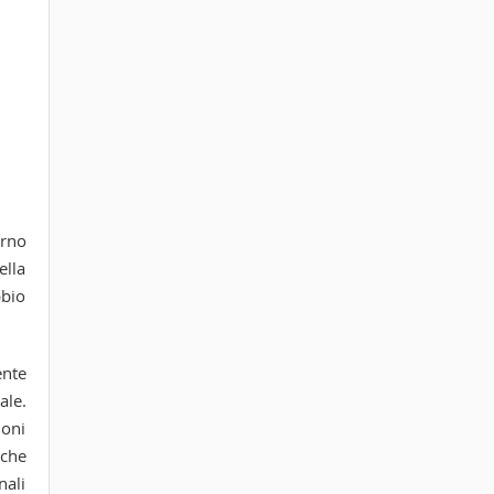
erno
ella
bbio
ente
ale.
ioni
 che
nali