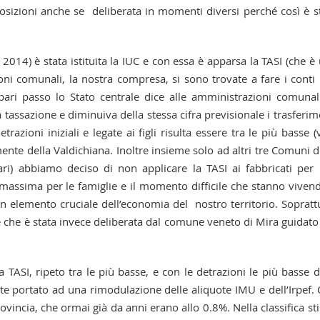
sizioni anche se deliberata in momenti diversi perché così è s
014) è stata istituita la IUC e con essa è apparsa la TASI (che è
zioni comunali, la nostra compresa, si sono trovate a fare i conti
ari passo lo Stato centrale dice alle amministrazioni comunal
 tassazione e diminuiva della stessa cifra previsionale i trasferim
trazioni iniziali e legate ai figli risulta essere tra le più basse (
mente della Valdichiana. Inoltre insieme solo ad altri tre Comuni d
ri) abbiamo deciso di non applicare la TASI ai fabbricati per
 massima per le famiglie e il momento difficile che stanno viven
 un elemento cruciale dell’economia del nostro territorio. Sopratt
le che è stata invece deliberata dal comune veneto di Mira guidato
 TASI, ripeto tra le più basse, e con le detrazioni le più basse d
te portato ad una rimodulazione delle aliquote IMU e dell’Irpef.
rovincia, che ormai già da anni erano allo 0.8%. Nella classifica sti