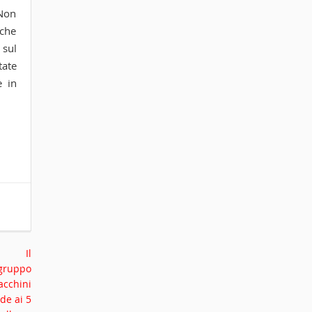
 Non
nche
 sul
tate
e in