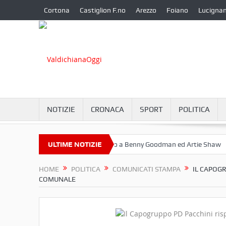
Cortona
Castiglion F.no
Arezzo
Foiano
Lucigna
NOTIZIE
CRONACA
SPORT
POLITICA
bre a Camucia?
ULTIME NOTIZIE
Omaggio a Benny Goodman ed Artie Shaw
Corton
HOME
POLITICA
COMUNICATI STAMPA
IL CAPOGR
COMUNALE