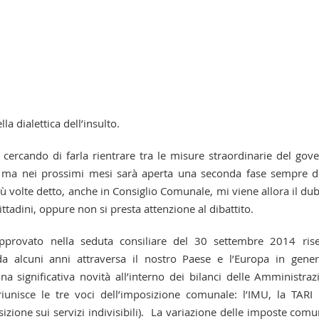
a dialettica dell’insulto.
 cercando di farla rientrare tra le misure straordinarie del gov
ma nei prossimi mesi sarà aperta una seconda fase sempre d
ù volte detto, anche in Consiglio Comunale, mi viene allora il du
ttadini, oppure non si presta attenzione al dibattito.
approvato nella seduta consiliare del 30 settembre 2014 ris
a alcuni anni attraversa il nostro Paese e l’Europa in gener
a significativa novità all’interno dei bilanci delle Amministraz
unisce le tre voci dell’imposizione comunale: l’IMU, la TARI
izione sui servizi indivisibili). La variazione delle imposte comu