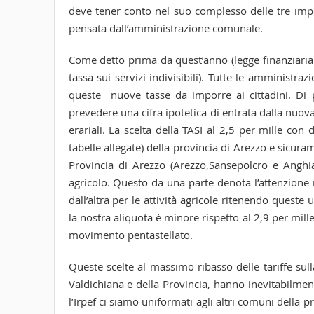
deve tener conto nel suo complesso delle tre impo
pensata dall’amministrazione comunale.
Come detto prima da quest’anno (legge finanziaria 2
tassa sui servizi indivisibili). Tutte le amministra
queste nuove tasse da imporre ai cittadini. Di p
prevedere una cifra ipotetica di entrata dalla nuova
erariali. La scelta della TASI al 2,5 per mille con de
tabelle allegate) della provincia di Arezzo e sicura
Provincia di Arezzo (Arezzo,Sansepolcro e Anghia
agricolo. Questo da una parte denota l’attenzione
dall’altra per le attività agricole ritenendo queste
la nostra aliquota è minore rispetto al 2,9 per mil
movimento pentastellato.
Queste scelte al massimo ribasso delle tariffe sulla
Valdichiana e della Provincia, hanno inevitabilmen
l’Irpef ci siamo uniformati agli altri comuni della p