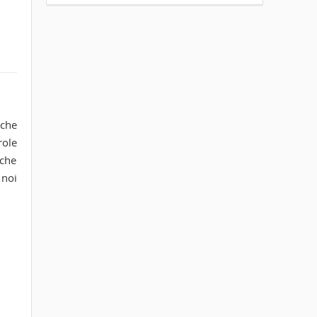
 che
role
nche
 noi