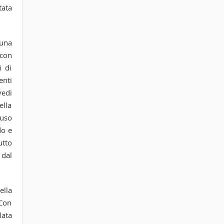
tata
 una
 con
i di
enti
vedi
ella
 uso
do e
utto
 dal
ella
 Con
lata