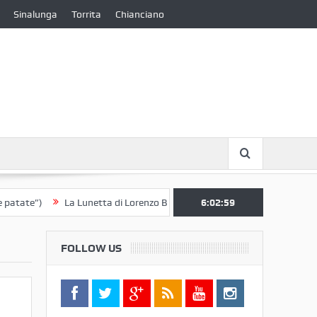
Sinalunga
Torrita
Chianciano
La Lunetta di Lorenzo Berrettini lascia il Convento di S. Chiara per i
6:03:00
FOLLOW US