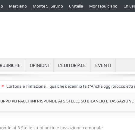
no
Marciano
Monte S. Savino
Civitella
Montepulciano
Chiusi
RUBRICHE
OPINIONI
L’EDITORIALE
EVENTI
a e l’inflazione… qualche decennio fa (“Anche oggi broccoletti e patate”)
UPPO PD PACCHINI RISPONDE AI 5 STELLE SU BILANCIO E TASSAZIONE