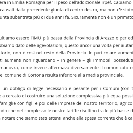
nera in Emilia Romagna per il peso dell’addizionale irpef. Capiamo
causati dalla precedente giunta di centro destra, ma non c’è stat
iunta subentrata più di due anni fa. Sicuramente non è un primat
tiamo essere l’IMU più bassa della Provincia di Arezzo e per edi
 abbiamo dato delle agevolazioni, questo ancor una volta per aiutar
torio, non è così nel resto della Provincia. In particolare aumen
uesti aumenti non riguardano – in genere – gli immobili possedut
ta manovra, come invece affermava diversamente il comunicato 
l comune di Cortona risulta inferiore alla media provinciale.
un obbligo di legge necessario e pesante per i Comuni (con t
e a cercato di costruire una soluzione complessiva più equa possi
miglie con figli e poi delle imprese del nostro territorio, agrico
odo che nel complesso le nostre tariffe risultino tra le più basse d
a notare che siamo stati attenti anche alla spesa corrente che è ca