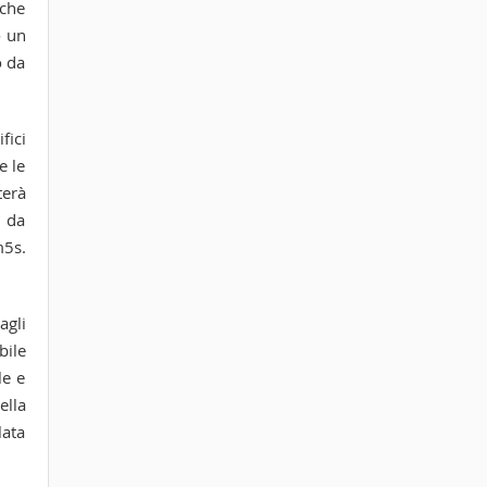
 che
o un
o da
fici
e le
terà
i da
m5s.
agli
bile
le e
ella
lata