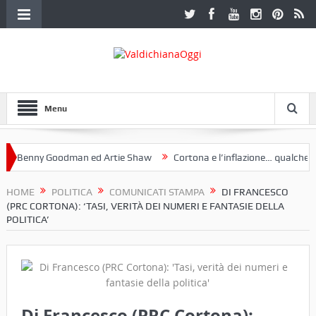
Menu
Benny Goodman ed Artie Shaw
Cortona e l’inflazione… qualche decen
club Etruria. Una mostra a Palazzo Ferretti a Cortona e un libro
HOME
POLITICA
COMUNICATI STAMPA
DI FRANCESCO
(PRC CORTONA): ‘TASI, VERITÀ DEI NUMERI E FANTASIE DELLA
POLITICA’
Di Francesco (PRC Cortona):