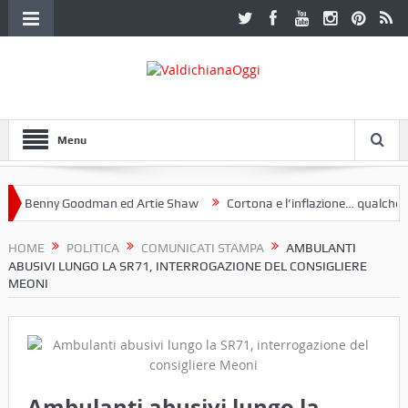
Menu
 Benny Goodman ed Artie Shaw
Cortona e l’inflazione… qualche dece
oclub Etruria. Una mostra a Palazzo Ferretti a Cortona e un libro
HOME
POLITICA
COMUNICATI STAMPA
AMBULANTI
ABUSIVI LUNGO LA SR71, INTERROGAZIONE DEL CONSIGLIERE
MEONI
Ambulanti abusivi lungo la