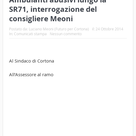
SR71, interrogazione del
consigliere Meoni
Postato da:
Luciano Meoni (Futuro per Cortona)
il:
24 Ottobre 2014
In:
Comunicati stampa
Nessun commento
Al Sindaco di Cortona
All’Assessore al ramo