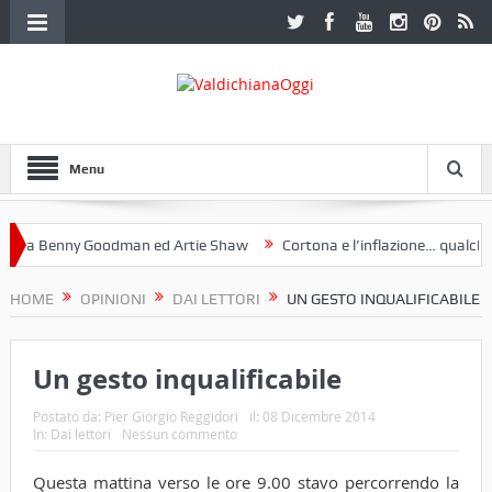
Menu
a Benny Goodman ed Artie Shaw
Cortona e l’inflazione… qualche de
toclub Etruria. Una mostra a Palazzo Ferretti a Cortona e un libro
HOME
OPINIONI
DAI LETTORI
UN GESTO INQUALIFICABILE
Un gesto inqualificabile
Postato da:
Pier Giorgio Reggidori
il:
08 Dicembre 2014
In:
Dai lettori
Nessun commento
Questa mattina verso le ore 9.00 stavo percorrendo la