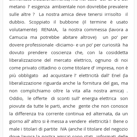
metano l’ esigenza ambientale non dovrebbe prevalere
sulle altre ? La nostra amica deve tenersi irrisolto il
dubbio. Scoppiato il bubbone (il termine è usato
volutamente) RENAIA, la nostra commessa (lavora a
Camucia ma potrebbe abitare altrove) un po’ per
dovere professionale -diciamo- e un po’ per curiosità ha
dovuto prendere coscienza che, con la cosiddetta
liberalizzazione del mercato elettrico, ognuno di noi
come privato cittadino o come titolare d’ impresa, non è
più obbligato ad acquistare l’ elettricità dall’ Enel (la
liberalizzazione riguarda anche la fornitura del gas, ma
non complichiamo oltre la vita alla nostra amica) .
Oddio, le offerte di sconti sull’ energia elettrica son
piovute da tutte le parti, anche gente che non conosce
la differenza tra corrente continua ed alternata, da un
giorno all’ altro si è messa a vendere elettricità ! Bene o
male i titolari di partite IVA (anche il titolare del negozio
dove lavora la nostra amica) sono stati informati delle