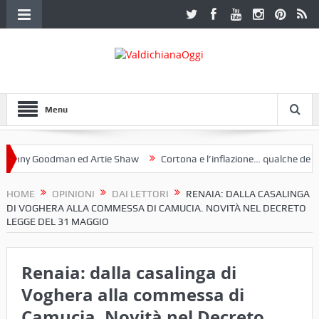
Menu
 Goodman ed Artie Shaw
Cortona e l’inflazione… qualche decennio f
Etruria. Una mostra a Palazzo Ferretti a Cortona e un libro
HOME
OPINIONI
DAI LETTORI
RENAIA: DALLA CASALINGA
DI VOGHERA ALLA COMMESSA DI CAMUCIA. NOVITÀ NEL DECRETO
LEGGE DEL 31 MAGGIO
Renaia: dalla casalinga di
Voghera alla commessa di
Camucia. Novità nel Decreto