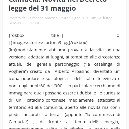
legge del 31 maggio
Postato da:
Raimondo Tedesco
il:
02 Giugno 2010
In:
Dai lettori
Nessun commento
{rokbox title=| ::
|}images/stories/cortona3.jpg{/rokbox}
(Im)modestamente abbiamo provato a dar vita ad una
versione, adattata ai luoghi, ai tempi ed alle circostanze
attuali, del geniale personaggio (“la casalinga di
Voghera”) creato da Alberto Arbasino, diventato un’
icona popolare e sociologica dell’ Italia -televisiva e
non- dagli anni ’60 del ‘900 . In particolare cerchiamo di
immaginare quali possano essere i dubbi e le curiosità
di un cittadino cortonese, mediamente attaccato al
territorio ed alla comunità, aperto alle novità ma con i
piedi ancorati a terra (appunto “la commessa di
Camucia”) , di fronte al tema dell’ energia,
prepotentemente salito alla ribalta a partire dalla